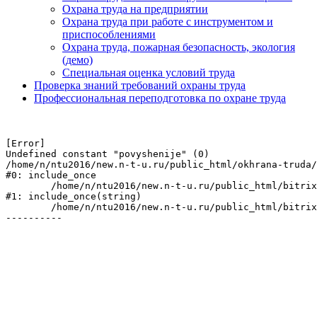
Охрана труда на предприятии
Охрана труда при работе с инструментом и
приспособлениями
Охрана труда, пожарная безопасность, экология
(демо)
Специальная оценка условий труда
Проверка знаний требований охраны труда
Профессиональная переподготовка по охране труда
[Error] 

Undefined constant "povyshenije" (0)

/home/n/ntu2016/new.n-t-u.ru/public_html/okhrana-truda/
#0: include_once

	/home/n/ntu2016/new.n-t-u.ru/public_html/bitrix/modules/main/include/urlrewrite.php:128

#1: include_once(string)

	/home/n/ntu2016/new.n-t-u.ru/public_html/bitrix/urlrewrite.php:2
