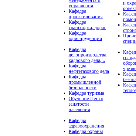
менеджмента и
и охр
управления
объект
Кафедра
Кафед
проектирования
помо
Кафедра
Кафед
транспорта, дорог
строи
Кафедра
Проч
юриспруденции
специ
Кафедра
Кафед
делопроизводства,
гражд
кадрового дела,...
оборо
Кафедра
чрезв
нефтегазового дела
Кафед
Кафедра
безоп
промышленной
Кафед
безопасности
тепло
Кафедра туризма
Обучение Центр
занятости
населения
Кафедра
здравоохранения
Кафедра охраны