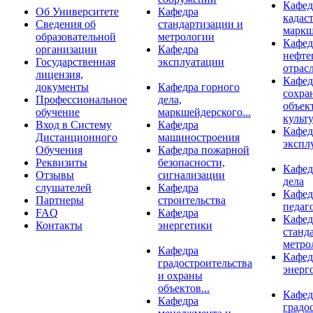
Кафед
Об Университете
Кафедра
кадаст
Сведения об
стандартизации и
маркш
образовательной
метрологии
Кафед
организации
Кафедра
нефте
Государственная
эксплуатации
отрас
лицензия,
Кафед
документы
Кафедра горного
сохра
Профессиональное
дела,
объек
обучение
маркшейдерского...
культу
Вход в Систему
Кафедра
Кафед
Дистанционного
машиностроения
экспл
Обучения
Кафедра пожарной
Реквизиты
безопасности,
Кафед
Отзывы
сигнализации
дела
слушателей
Кафедра
Кафед
Партнеры
строительства
педаг
FAQ
Кафедра
Кафед
Контакты
энергетики
станд
метро
Кафедра
Кафед
градостроительства
энерг
и охраны
объектов...
Кафед
Кафедра
градо