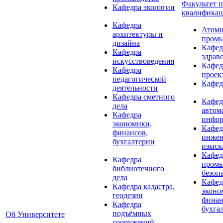
Факультет 
Кафедра экологии
квалифика
Кафедра
Атомн
архитектуры и
промы
дизайна
Кафед
Кафедра
здрав
искусствоведения
Кафед
Кафедра
проек
педагогической
Кафед
деятельности
Кафедра сметного
Кафед
дела
автом
Кафедра
инфор
экономики,
Кафед
финансов,
инже
бухгалтерии
изыск
Кафед
Кафедра
пром
библиотечного
безоп
дела
Кафед
Кафедра кадастра,
эконо
геодезии
финан
Кафедра
бухга
подъёмных
Об Университете
сооружений