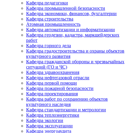
Кафедра педагогики
Кафедра промышленной безопасности
Кафедра экономики, финансов, бухгалтерии
Кафедра строительства
Атомная промышленность
Кафедра автоматизации и информатизации
Кафедра геодезии, кадастра, маркшейдерских
работ
Кафедра горного дела
Кафедра градостроительства и охраны объектов
культурного развития
Кафедра гражданской обороны и чрезвычайных
ситуаций (ГО и ЧС)
Кафедра здравоохранения
Кафедра нефтегазовой отрасли
Кафедра первой помощи
Кафедра пожарной безопасности
Кафедра проектирования
Кафедра работ по сохранению объектов
культурного наследия
Кафедра стандартизации и метрологии
Кафедра теплоэнергетики
Кафедра экологии
Кафедра эксплуатации
Кафедра энергоаудита