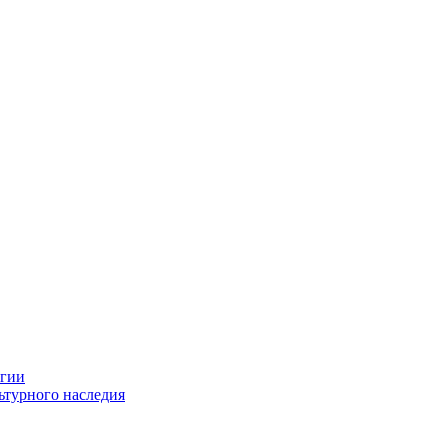
огии
ьтурного наследия