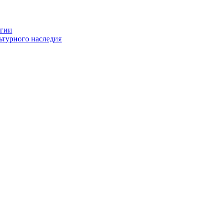
огии
ьтурного наследия