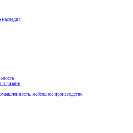
о наследия
льность
я и дизайн
омышленность, мебельное производство
а