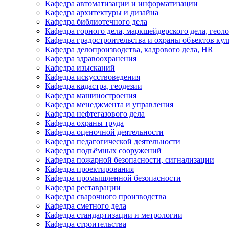
Кафедра автоматизации и информатизации
Кафедра архитектуры и дизайна
Кафедра библиотечного дела
Кафедра горного дела, маркшейдерского дела, геол
Кафедра градостроительства и охраны объектов кул
Кафедра делопроизводства, кадрового дела, HR
Кафедра здравоохранения
Кафедра изысканий
Кафедра искусствоведения
Кафедра кадастра, геодезии
Кафедра машиностроения
Кафедра менеджмента и управления
Кафедра нефтегазового дела
Кафедра охраны труда
Кафедра оценочной деятельности
Кафедра педагогической деятельности
Кафедра подъёмных сооружений
Кафедра пожарной безопасности, сигнализации
Кафедра проектирования
Кафедра промышленной безопасности
Кафедра реставрации
Кафедра сварочного производства
Кафедра сметного дела
Кафедра стандартизации и метрологии
Кафедра строительства