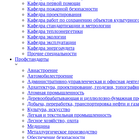
Кафедра первой помощи
Кафедра пожарной безопасности
Кафедра проектирования
Кафедра работ по сохранению объектов культурног
Кафедра стандартизации и метрологии
Кафедра теплоэнергетики
Кафедра экологии
Кафедра эксплуатации
Кафедра энергоаудита
Прочие специальности
Профстандарты
Авиастроение
Автомобилестроение
Административно-управленческая и офисная деяте
Архитектура, проектирование, геодезия, топографи
Атомная промышленность
Деревообрабатывающая и целлюлозно-бумажная пр
Добыча, переработка, транспортировка нефти и газ
Культура, искусство
Легкая и текстильная промышленность
Лесное хозяйство, охота
Медицина
Металлургическое производство
Обеспечение безопасности