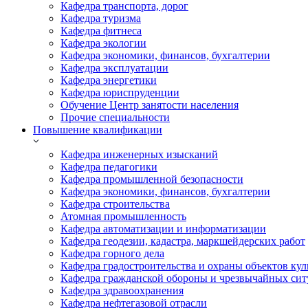
Кафедра транспорта, дорог
Кафедра туризма
Кафедра фитнеса
Кафедра экологии
Кафедра экономики, финансов, бухгалтерии
Кафедра эксплуатации
Кафедра энергетики
Кафедра юриспруденции
Обучение Центр занятости населения
Прочие специальности
Повышение квалификации
Кафедра инженерных изысканий
Кафедра педагогики
Кафедра промышленной безопасности
Кафедра экономики, финансов, бухгалтерии
Кафедра строительства
Атомная промышленность
Кафедра автоматизации и информатизации
Кафедра геодезии, кадастра, маркшейдерских работ
Кафедра горного дела
Кафедра градостроительства и охраны объектов кул
Кафедра гражданской обороны и чрезвычайных сит
Кафедра здравоохранения
Кафедра нефтегазовой отрасли