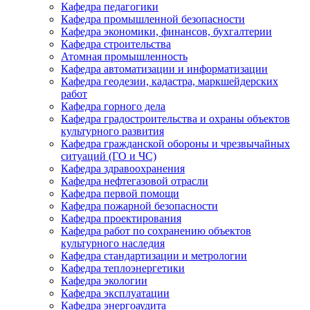
Кафедра педагогики
Кафедра промышленной безопасности
Кафедра экономики, финансов, бухгалтерии
Кафедра строительства
Атомная промышленность
Кафедра автоматизации и информатизации
Кафедра геодезии, кадастра, маркшейдерских
работ
Кафедра горного дела
Кафедра градостроительства и охраны объектов
культурного развития
Кафедра гражданской обороны и чрезвычайных
ситуаций (ГО и ЧС)
Кафедра здравоохранения
Кафедра нефтегазовой отрасли
Кафедра первой помощи
Кафедра пожарной безопасности
Кафедра проектирования
Кафедра работ по сохранению объектов
культурного наследия
Кафедра стандартизации и метрологии
Кафедра теплоэнергетики
Кафедра экологии
Кафедра эксплуатации
Кафедра энергоаудита