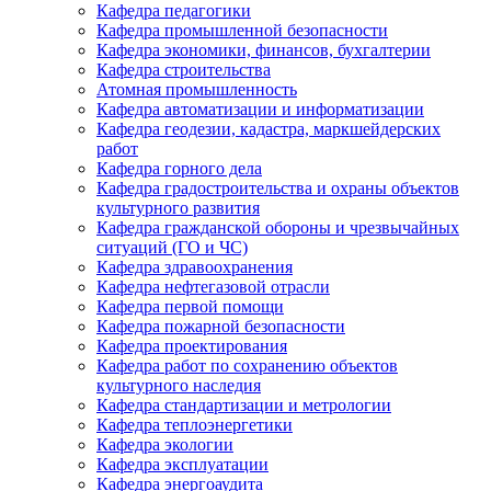
Кафедра педагогики
Кафедра промышленной безопасности
Кафедра экономики, финансов, бухгалтерии
Кафедра строительства
Атомная промышленность
Кафедра автоматизации и информатизации
Кафедра геодезии, кадастра, маркшейдерских
работ
Кафедра горного дела
Кафедра градостроительства и охраны объектов
культурного развития
Кафедра гражданской обороны и чрезвычайных
ситуаций (ГО и ЧС)
Кафедра здравоохранения
Кафедра нефтегазовой отрасли
Кафедра первой помощи
Кафедра пожарной безопасности
Кафедра проектирования
Кафедра работ по сохранению объектов
культурного наследия
Кафедра стандартизации и метрологии
Кафедра теплоэнергетики
Кафедра экологии
Кафедра эксплуатации
Кафедра энергоаудита