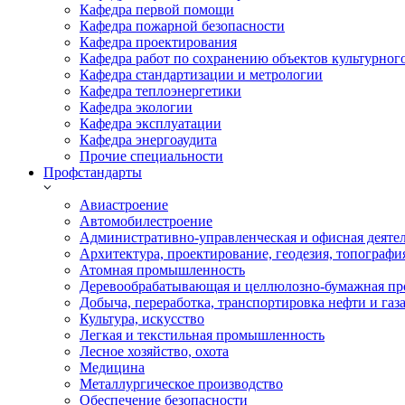
Кафедра первой помощи
Кафедра пожарной безопасности
Кафедра проектирования
Кафедра работ по сохранению объектов культурног
Кафедра стандартизации и метрологии
Кафедра теплоэнергетики
Кафедра экологии
Кафедра эксплуатации
Кафедра энергоаудита
Прочие специальности
Профстандарты
Авиастроение
Автомобилестроение
Административно-управленческая и офисная деяте
Архитектура, проектирование, геодезия, топографи
Атомная промышленность
Деревообрабатывающая и целлюлозно-бумажная пр
Добыча, переработка, транспортировка нефти и газ
Культура, искусство
Легкая и текстильная промышленность
Лесное хозяйство, охота
Медицина
Металлургическое производство
Обеспечение безопасности