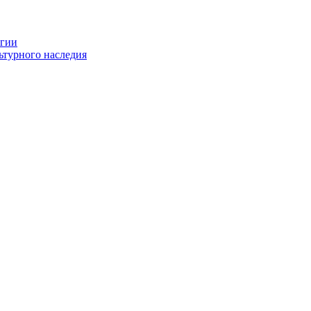
огии
ьтурного наследия