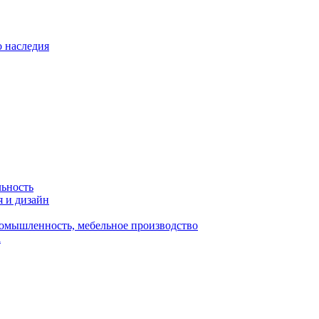
о наследия
льность
я и дизайн
омышленность, мебельное производство
а