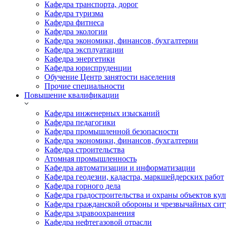
Кафедра транспорта, дорог
Кафедра туризма
Кафедра фитнеса
Кафедра экологии
Кафедра экономики, финансов, бухгалтерии
Кафедра эксплуатации
Кафедра энергетики
Кафедра юриспруденции
Обучение Центр занятости населения
Прочие специальности
Повышение квалификации
Кафедра инженерных изысканий
Кафедра педагогики
Кафедра промышленной безопасности
Кафедра экономики, финансов, бухгалтерии
Кафедра строительства
Атомная промышленность
Кафедра автоматизации и информатизации
Кафедра геодезии, кадастра, маркшейдерских работ
Кафедра горного дела
Кафедра градостроительства и охраны объектов кул
Кафедра гражданской обороны и чрезвычайных сит
Кафедра здравоохранения
Кафедра нефтегазовой отрасли