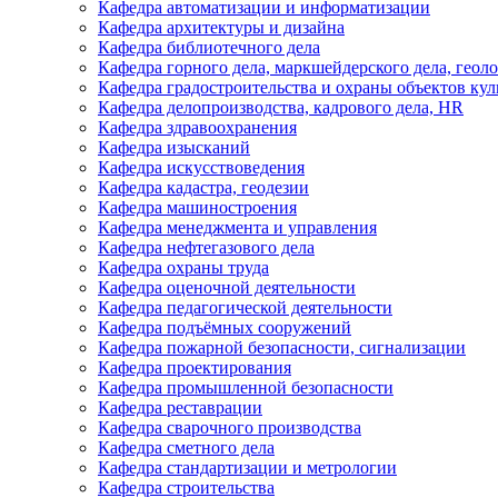
Кафедра автоматизации и информатизации
Кафедра архитектуры и дизайна
Кафедра библиотечного дела
Кафедра горного дела, маркшейдерского дела, геол
Кафедра градостроительства и охраны объектов кул
Кафедра делопроизводства, кадрового дела, HR
Кафедра здравоохранения
Кафедра изысканий
Кафедра искусствоведения
Кафедра кадастра, геодезии
Кафедра машиностроения
Кафедра менеджмента и управления
Кафедра нефтегазового дела
Кафедра охраны труда
Кафедра оценочной деятельности
Кафедра педагогической деятельности
Кафедра подъёмных сооружений
Кафедра пожарной безопасности, сигнализации
Кафедра проектирования
Кафедра промышленной безопасности
Кафедра реставрации
Кафедра сварочного производства
Кафедра сметного дела
Кафедра стандартизации и метрологии
Кафедра строительства