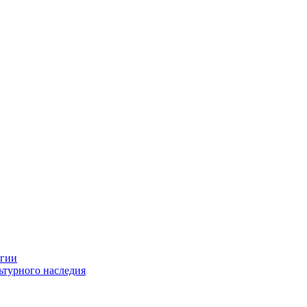
огии
ьтурного наследия