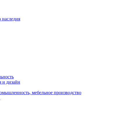
о наследия
льность
я и дизайн
омышленность, мебельное производство
а