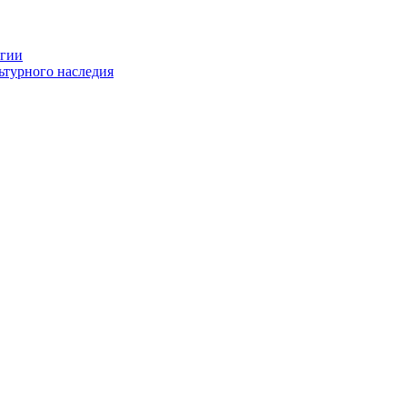
огии
ьтурного наследия