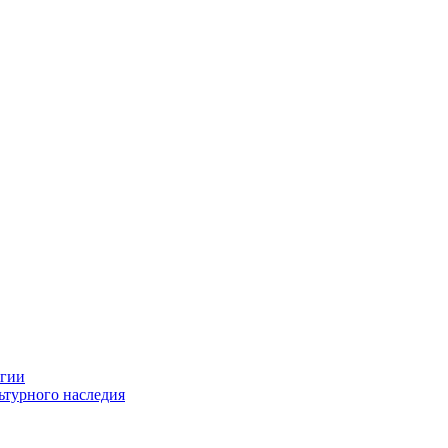
огии
ьтурного наследия