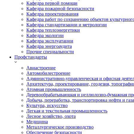
Кафедра первой помощи
Кафедра пожарной безопасности
Кафедра проектирования
Кафедра работ по сохранению объектов культурног
Кафедра стандартизации и метрологии
Кафедра теплоэнергетики
Кафедра экологии
Кафедра эксплуатации
Кафедра энергоаудита
Прочие специальности
Профстандарты
Авиастроение
Автомобилестроение
Административно-управленческая и офисная деяте
Архитектура, проектирование, геодезия, топографи
Атомная промышленность
Деревообрабатывающая и целлюлозно-бумажная пр
Добыча, переработка, транспортировка нефти и газ
Культура, искусство
Легкая и текстильная промышленность
Лесное хозяйство, охота
Медицина
Металлургическое производство
Обеспечение безопасности