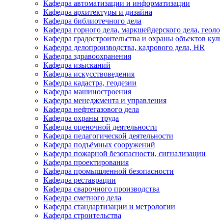
Кафедра автоматизации и информатизации
Кафедра архитектуры и дизайна
Кафедра библиотечного дела
Кафедра горного дела, маркшейдерского дела, геол
Кафедра градостроительства и охраны объектов кул
Кафедра делопроизводства, кадрового дела, HR
Кафедра здравоохранения
Кафедра изысканий
Кафедра искусствоведения
Кафедра кадастра, геодезии
Кафедра машиностроения
Кафедра менеджмента и управления
Кафедра нефтегазового дела
Кафедра охраны труда
Кафедра оценочной деятельности
Кафедра педагогической деятельности
Кафедра подъёмных сооружений
Кафедра пожарной безопасности, сигнализации
Кафедра проектирования
Кафедра промышленной безопасности
Кафедра реставрации
Кафедра сварочного производства
Кафедра сметного дела
Кафедра стандартизации и метрологии
Кафедра строительства