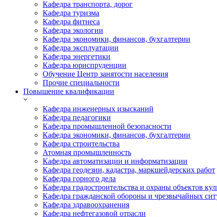
Кафедра транспорта, дорог
Кафедра туризма
Кафедра фитнеса
Кафедра экологии
Кафедра экономики, финансов, бухгалтерии
Кафедра эксплуатации
Кафедра энергетики
Кафедра юриспруденции
Обучение Центр занятости населения
Прочие специальности
Повышение квалификации
Кафедра инженерных изысканий
Кафедра педагогики
Кафедра промышленной безопасности
Кафедра экономики, финансов, бухгалтерии
Кафедра строительства
Атомная промышленность
Кафедра автоматизации и информатизации
Кафедра геодезии, кадастра, маркшейдерских работ
Кафедра горного дела
Кафедра градостроительства и охраны объектов кул
Кафедра гражданской обороны и чрезвычайных сит
Кафедра здравоохранения
Кафедра нефтегазовой отрасли