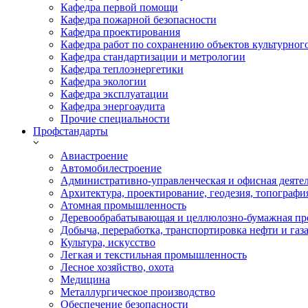
Кафедра первой помощи
Кафедра пожарной безопасности
Кафедра проектирования
Кафедра работ по сохранению объектов культурног
Кафедра стандартизации и метрологии
Кафедра теплоэнергетики
Кафедра экологии
Кафедра эксплуатации
Кафедра энергоаудита
Прочие специальности
Профстандарты
Авиастроение
Автомобилестроение
Административно-управленческая и офисная деяте
Архитектура, проектирование, геодезия, топографи
Атомная промышленность
Деревообрабатывающая и целлюлозно-бумажная пр
Добыча, переработка, транспортировка нефти и газ
Культура, искусство
Легкая и текстильная промышленность
Лесное хозяйство, охота
Медицина
Металлургическое производство
Обеспечение безопасности