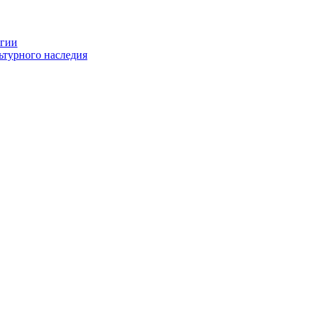
огии
ьтурного наследия