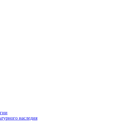
огии
ьтурного наследия