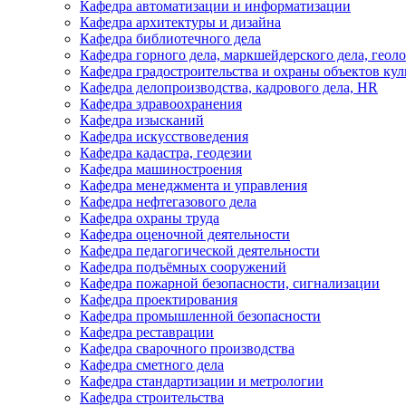
Кафедра автоматизации и информатизации
Кафедра архитектуры и дизайна
Кафедра библиотечного дела
Кафедра горного дела, маркшейдерского дела, геол
Кафедра градостроительства и охраны объектов кул
Кафедра делопроизводства, кадрового дела, HR
Кафедра здравоохранения
Кафедра изысканий
Кафедра искусствоведения
Кафедра кадастра, геодезии
Кафедра машиностроения
Кафедра менеджмента и управления
Кафедра нефтегазового дела
Кафедра охраны труда
Кафедра оценочной деятельности
Кафедра педагогической деятельности
Кафедра подъёмных сооружений
Кафедра пожарной безопасности, сигнализации
Кафедра проектирования
Кафедра промышленной безопасности
Кафедра реставрации
Кафедра сварочного производства
Кафедра сметного дела
Кафедра стандартизации и метрологии
Кафедра строительства