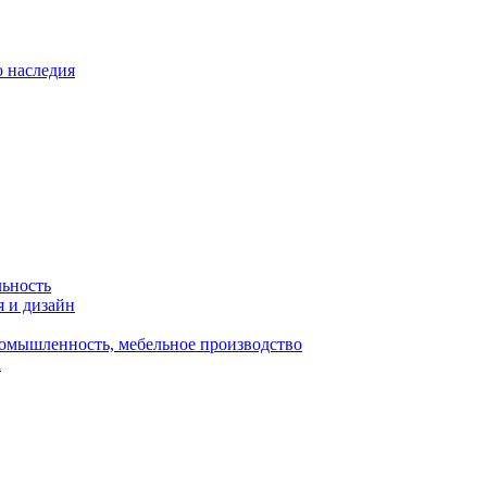
о наследия
льность
я и дизайн
омышленность, мебельное производство
а