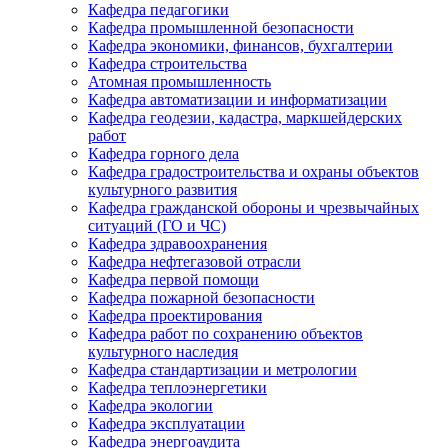
Кафедра педагогики
Кафедра промышленной безопасности
Кафедра экономики, финансов, бухгалтерии
Кафедра строительства
Атомная промышленность
Кафедра автоматизации и информатизации
Кафедра геодезии, кадастра, маркшейдерских
работ
Кафедра горного дела
Кафедра градостроительства и охраны объектов
культурного развития
Кафедра гражданской обороны и чрезвычайных
ситуаций (ГО и ЧС)
Кафедра здравоохранения
Кафедра нефтегазовой отрасли
Кафедра первой помощи
Кафедра пожарной безопасности
Кафедра проектирования
Кафедра работ по сохранению объектов
культурного наследия
Кафедра стандартизации и метрологии
Кафедра теплоэнергетики
Кафедра экологии
Кафедра эксплуатации
Кафедра энергоаудита