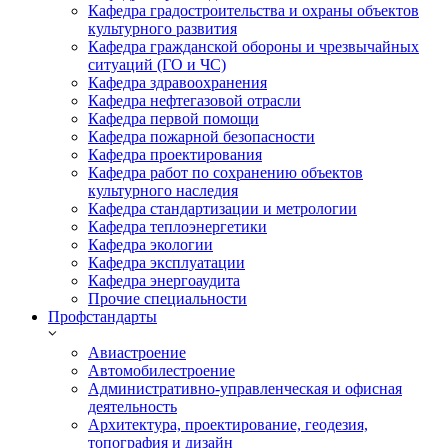
Кафедра градостроительства и охраны объектов
культурного развития
Кафедра гражданской обороны и чрезвычайных
ситуаций (ГО и ЧС)
Кафедра здравоохранения
Кафедра нефтегазовой отрасли
Кафедра первой помощи
Кафедра пожарной безопасности
Кафедра проектирования
Кафедра работ по сохранению объектов
культурного наследия
Кафедра стандартизации и метрологии
Кафедра теплоэнергетики
Кафедра экологии
Кафедра эксплуатации
Кафедра энергоаудита
Прочие специальности
Профстандарты
Авиастроение
Автомобилестроение
Административно-управленческая и офисная
деятельность
Архитектура, проектирование, геодезия,
топография и дизайн