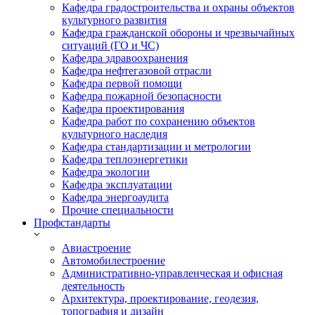
Кафедра градостроительства и охраны объектов
культурного развития
Кафедра гражданской обороны и чрезвычайных
ситуаций (ГО и ЧС)
Кафедра здравоохранения
Кафедра нефтегазовой отрасли
Кафедра первой помощи
Кафедра пожарной безопасности
Кафедра проектирования
Кафедра работ по сохранению объектов
культурного наследия
Кафедра стандартизации и метрологии
Кафедра теплоэнергетики
Кафедра экологии
Кафедра эксплуатации
Кафедра энергоаудита
Прочие специальности
Профстандарты
Авиастроение
Автомобилестроение
Административно-управленческая и офисная
деятельность
Архитектура, проектирование, геодезия,
топография и дизайн