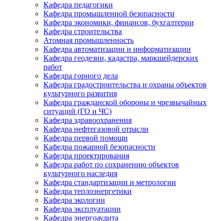
Кафедра педагогики
Кафедра промышленной безопасности
Кафедра экономики, финансов, бухгалтерии
Кафедра строительства
Атомная промышленность
Кафедра автоматизации и информатизации
Кафедра геодезии, кадастра, маркшейдерских
работ
Кафедра горного дела
Кафедра градостроительства и охраны объектов
культурного развития
Кафедра гражданской обороны и чрезвычайных
ситуаций (ГО и ЧС)
Кафедра здравоохранения
Кафедра нефтегазовой отрасли
Кафедра первой помощи
Кафедра пожарной безопасности
Кафедра проектирования
Кафедра работ по сохранению объектов
культурного наследия
Кафедра стандартизации и метрологии
Кафедра теплоэнергетики
Кафедра экологии
Кафедра эксплуатации
Кафедра энергоаудита