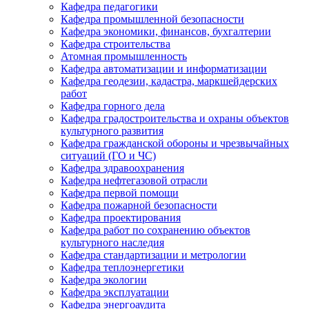
Кафедра педагогики
Кафедра промышленной безопасности
Кафедра экономики, финансов, бухгалтерии
Кафедра строительства
Атомная промышленность
Кафедра автоматизации и информатизации
Кафедра геодезии, кадастра, маркшейдерских
работ
Кафедра горного дела
Кафедра градостроительства и охраны объектов
культурного развития
Кафедра гражданской обороны и чрезвычайных
ситуаций (ГО и ЧС)
Кафедра здравоохранения
Кафедра нефтегазовой отрасли
Кафедра первой помощи
Кафедра пожарной безопасности
Кафедра проектирования
Кафедра работ по сохранению объектов
культурного наследия
Кафедра стандартизации и метрологии
Кафедра теплоэнергетики
Кафедра экологии
Кафедра эксплуатации
Кафедра энергоаудита