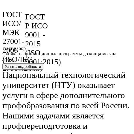
ГОСТ
ГОСТ
ИСО/
Р ИСО
МЭК
9001 -
27001-
2015
Идет набор
2006
(ISO
Скидка на дистанционные программы до конца месяца
(ISO/IEC
до
9001:2015)
40%
27001:2005)
Узнать подробности
Национальный технологический
университет (НТУ) оказывает
услуги в сфере дополнительного
профобразования по всей России.
Нашими задачами является
профпереподготовка и