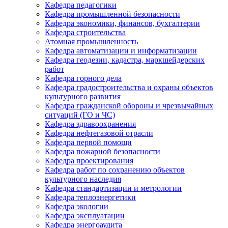
Кафедра педагогики
Кафедра промышленной безопасности
Кафедра экономики, финансов, бухгалтерии
Кафедра строительства
Атомная промышленность
Кафедра автоматизации и информатизации
Кафедра геодезии, кадастра, маркшейдерских
работ
Кафедра горного дела
Кафедра градостроительства и охраны объектов
культурного развития
Кафедра гражданской обороны и чрезвычайных
ситуаций (ГО и ЧС)
Кафедра здравоохранения
Кафедра нефтегазовой отрасли
Кафедра первой помощи
Кафедра пожарной безопасности
Кафедра проектирования
Кафедра работ по сохранению объектов
культурного наследия
Кафедра стандартизации и метрологии
Кафедра теплоэнергетики
Кафедра экологии
Кафедра эксплуатации
Кафедра энергоаудита