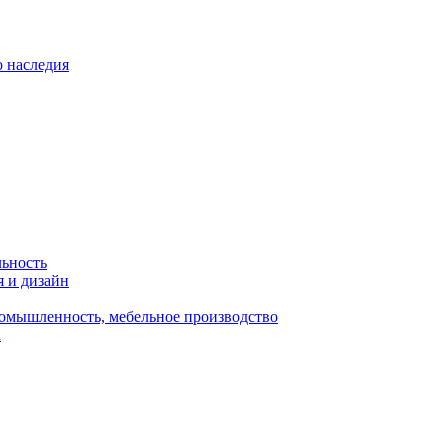
о наследия
льность
я и дизайн
омышленность, мебельное производство
а