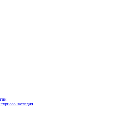
огии
ьтурного наследия