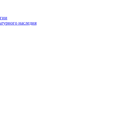
огии
ьтурного наследия