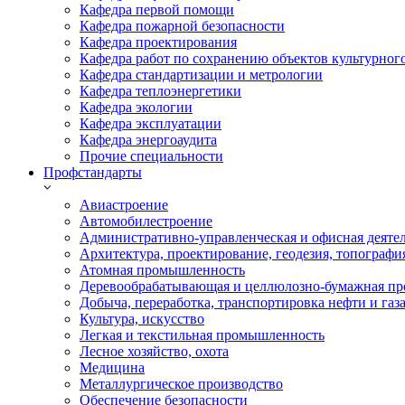
Кафедра первой помощи
Кафедра пожарной безопасности
Кафедра проектирования
Кафедра работ по сохранению объектов культурног
Кафедра стандартизации и метрологии
Кафедра теплоэнергетики
Кафедра экологии
Кафедра эксплуатации
Кафедра энергоаудита
Прочие специальности
Профстандарты
Авиастроение
Автомобилестроение
Административно-управленческая и офисная деяте
Архитектура, проектирование, геодезия, топографи
Атомная промышленность
Деревообрабатывающая и целлюлозно-бумажная пр
Добыча, переработка, транспортировка нефти и газ
Культура, искусство
Легкая и текстильная промышленность
Лесное хозяйство, охота
Медицина
Металлургическое производство
Обеспечение безопасности