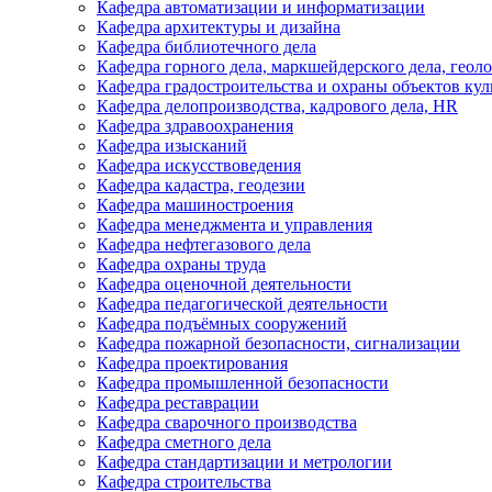
Кафедра автоматизации и информатизации
Кафедра архитектуры и дизайна
Кафедра библиотечного дела
Кафедра горного дела, маркшейдерского дела, геол
Кафедра градостроительства и охраны объектов кул
Кафедра делопроизводства, кадрового дела, HR
Кафедра здравоохранения
Кафедра изысканий
Кафедра искусствоведения
Кафедра кадастра, геодезии
Кафедра машиностроения
Кафедра менеджмента и управления
Кафедра нефтегазового дела
Кафедра охраны труда
Кафедра оценочной деятельности
Кафедра педагогической деятельности
Кафедра подъёмных сооружений
Кафедра пожарной безопасности, сигнализации
Кафедра проектирования
Кафедра промышленной безопасности
Кафедра реставрации
Кафедра сварочного производства
Кафедра сметного дела
Кафедра стандартизации и метрологии
Кафедра строительства