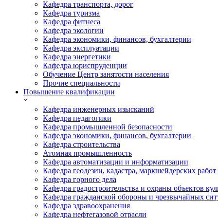
Кафедра транспорта, дорог
Кафедра туризма
Кафедра фитнеса
Кафедра экологии
Кафедра экономики, финансов, бухгалтерии
Кафедра эксплуатации
Кафедра энергетики
Кафедра юриспруденции
Обучение Центр занятости населения
Прочие специальности
Повышение квалификации
Кафедра инженерных изысканий
Кафедра педагогики
Кафедра промышленной безопасности
Кафедра экономики, финансов, бухгалтерии
Кафедра строительства
Атомная промышленность
Кафедра автоматизации и информатизации
Кафедра геодезии, кадастра, маркшейдерских работ
Кафедра горного дела
Кафедра градостроительства и охраны объектов кул
Кафедра гражданской обороны и чрезвычайных сит
Кафедра здравоохранения
Кафедра нефтегазовой отрасли