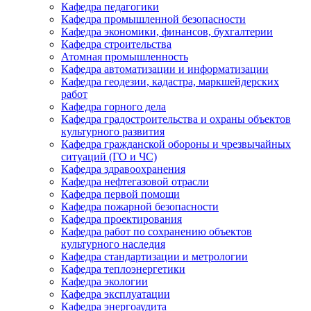
Кафедра педагогики
Кафедра промышленной безопасности
Кафедра экономики, финансов, бухгалтерии
Кафедра строительства
Атомная промышленность
Кафедра автоматизации и информатизации
Кафедра геодезии, кадастра, маркшейдерских
работ
Кафедра горного дела
Кафедра градостроительства и охраны объектов
культурного развития
Кафедра гражданской обороны и чрезвычайных
ситуаций (ГО и ЧС)
Кафедра здравоохранения
Кафедра нефтегазовой отрасли
Кафедра первой помощи
Кафедра пожарной безопасности
Кафедра проектирования
Кафедра работ по сохранению объектов
культурного наследия
Кафедра стандартизации и метрологии
Кафедра теплоэнергетики
Кафедра экологии
Кафедра эксплуатации
Кафедра энергоаудита