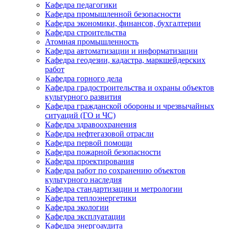
Кафедра педагогики
Кафедра промышленной безопасности
Кафедра экономики, финансов, бухгалтерии
Кафедра строительства
Атомная промышленность
Кафедра автоматизации и информатизации
Кафедра геодезии, кадастра, маркшейдерских
работ
Кафедра горного дела
Кафедра градостроительства и охраны объектов
культурного развития
Кафедра гражданской обороны и чрезвычайных
ситуаций (ГО и ЧС)
Кафедра здравоохранения
Кафедра нефтегазовой отрасли
Кафедра первой помощи
Кафедра пожарной безопасности
Кафедра проектирования
Кафедра работ по сохранению объектов
культурного наследия
Кафедра стандартизации и метрологии
Кафедра теплоэнергетики
Кафедра экологии
Кафедра эксплуатации
Кафедра энергоаудита