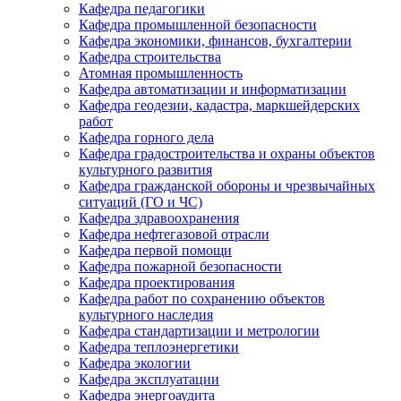
Кафедра педагогики
Кафедра промышленной безопасности
Кафедра экономики, финансов, бухгалтерии
Кафедра строительства
Атомная промышленность
Кафедра автоматизации и информатизации
Кафедра геодезии, кадастра, маркшейдерских
работ
Кафедра горного дела
Кафедра градостроительства и охраны объектов
культурного развития
Кафедра гражданской обороны и чрезвычайных
ситуаций (ГО и ЧС)
Кафедра здравоохранения
Кафедра нефтегазовой отрасли
Кафедра первой помощи
Кафедра пожарной безопасности
Кафедра проектирования
Кафедра работ по сохранению объектов
культурного наследия
Кафедра стандартизации и метрологии
Кафедра теплоэнергетики
Кафедра экологии
Кафедра эксплуатации
Кафедра энергоаудита