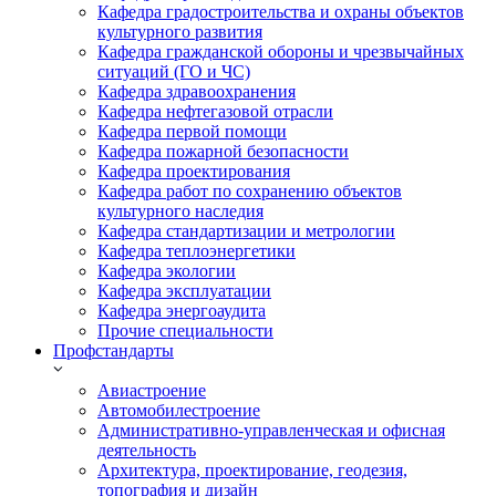
Кафедра градостроительства и охраны объектов
культурного развития
Кафедра гражданской обороны и чрезвычайных
ситуаций (ГО и ЧС)
Кафедра здравоохранения
Кафедра нефтегазовой отрасли
Кафедра первой помощи
Кафедра пожарной безопасности
Кафедра проектирования
Кафедра работ по сохранению объектов
культурного наследия
Кафедра стандартизации и метрологии
Кафедра теплоэнергетики
Кафедра экологии
Кафедра эксплуатации
Кафедра энергоаудита
Прочие специальности
Профстандарты
Авиастроение
Автомобилестроение
Административно-управленческая и офисная
деятельность
Архитектура, проектирование, геодезия,
топография и дизайн