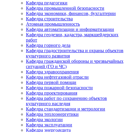
Кафедра педагогики
Кафедра промышленной безопасности
Кафедра экономики, финансов, бухгалтерии
Кафедра строительства
Атомная промышленность
Кафедра автоматизации и информатизации
Кафедра геодезии, кадастра, маркшейдерских
работ
Кафедра горного дела
Кафедра градостроительства и охраны объектов
культурного развития
Кафедра гражданской обороны и чрезвычайных
ситуаций (ГО и ЧС)
Кафедра здравоохранения
Кафедра нефтегазовой отрасли
Кафедра первой помощи
Кафедра пожарной безопасности
Кафедра проектирования
Кафедра работ по сохранению объектов
культурного наследия
Кафедра стандартизации и метрологии
Кафедра теплоэнергетики
Кафедра экологии
Кафедра эксплуатации
Кафедра энергоаудита