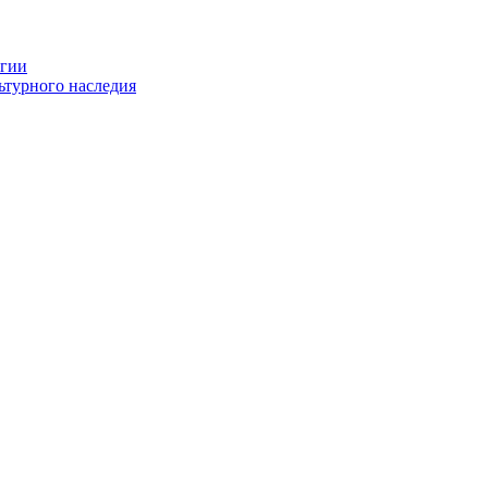
огии
ьтурного наследия