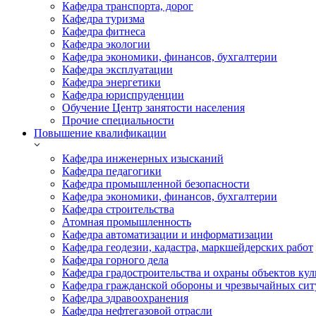
Кафедра транспорта, дорог
Кафедра туризма
Кафедра фитнеса
Кафедра экологии
Кафедра экономики, финансов, бухгалтерии
Кафедра эксплуатации
Кафедра энергетики
Кафедра юриспруденции
Обучение Центр занятости населения
Прочие специальности
Повышение квалификации
Кафедра инженерных изысканий
Кафедра педагогики
Кафедра промышленной безопасности
Кафедра экономики, финансов, бухгалтерии
Кафедра строительства
Атомная промышленность
Кафедра автоматизации и информатизации
Кафедра геодезии, кадастра, маркшейдерских работ
Кафедра горного дела
Кафедра градостроительства и охраны объектов кул
Кафедра гражданской обороны и чрезвычайных сит
Кафедра здравоохранения
Кафедра нефтегазовой отрасли