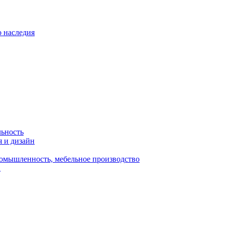
о наследия
льность
я и дизайн
омышленность, мебельное производство
а