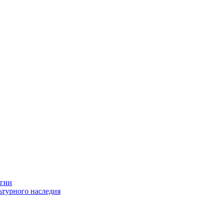
огии
ьтурного наследия