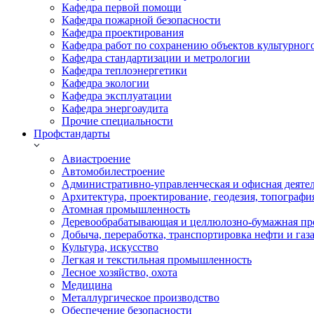
Кафедра первой помощи
Кафедра пожарной безопасности
Кафедра проектирования
Кафедра работ по сохранению объектов культурног
Кафедра стандартизации и метрологии
Кафедра теплоэнергетики
Кафедра экологии
Кафедра эксплуатации
Кафедра энергоаудита
Прочие специальности
Профстандарты
Авиастроение
Автомобилестроение
Административно-управленческая и офисная деяте
Архитектура, проектирование, геодезия, топографи
Атомная промышленность
Деревообрабатывающая и целлюлозно-бумажная пр
Добыча, переработка, транспортировка нефти и газ
Культура, искусство
Легкая и текстильная промышленность
Лесное хозяйство, охота
Медицина
Металлургическое производство
Обеспечение безопасности