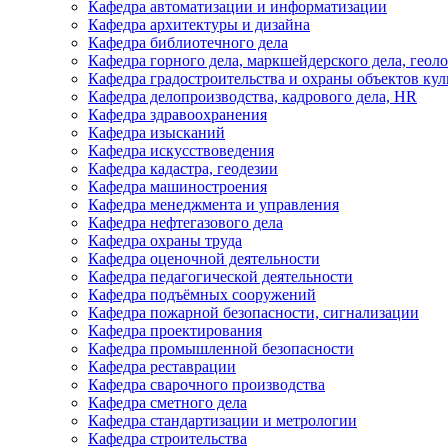
Кафедра автоматизации и информатизации
Кафедра архитектуры и дизайна
Кафедра библиотечного дела
Кафедра горного дела, маркшейдерского дела, геол
Кафедра градостроительства и охраны объектов кул
Кафедра делопроизводства, кадрового дела, HR
Кафедра здравоохранения
Кафедра изысканий
Кафедра искусствоведения
Кафедра кадастра, геодезии
Кафедра машиностроения
Кафедра менеджмента и управления
Кафедра нефтегазового дела
Кафедра охраны труда
Кафедра оценочной деятельности
Кафедра педагогической деятельности
Кафедра подъёмных сооружений
Кафедра пожарной безопасности, сигнализации
Кафедра проектирования
Кафедра промышленной безопасности
Кафедра реставрации
Кафедра сварочного производства
Кафедра сметного дела
Кафедра стандартизации и метрологии
Кафедра строительства