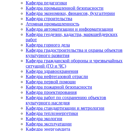
Кафедра педагогики
Кафедра промышленной безопасности
Кафедра экономики, финансов, бухгалтерии
Кафедра строительства
Атомная промышленность
Кафедра автоматизации и информатизации
Кафедра геодезии, кадастра, маркшейдерских
работ
Кафедра горного дела
Кафедра градостроительства и охраны объектов
культурного развития
Кафедра гражданской обороны и чрезвычайных
ситуаций (ГО и ЧС)
Кафедра здравоохранения
Кафедра нефтегазовой отрасли
Кафедра первой помощи
Кафедра пожарной безопасности
Кафедра проектирования
Кафедра работ по сохранению объектов
культурного наследия
Кафедра стандартизации и метрологии
Кафедра теплоэнергетики
Кафедра экологии
Кафедра эксплуатации
Кафедра энергоаудита