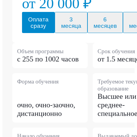
от 20 000 ₽
Оплата
3
6
сразу
месяца
месяцев
ме
Объем программы
Срок обучения
с 255 по 1002 часов
от 1.5 месяц
Форма обучения
Требуемое тек
образование
Высшее или
очно, очно-заочно,
среднее-
дистанционно
специально
Начало обучения
Выдаваемый до