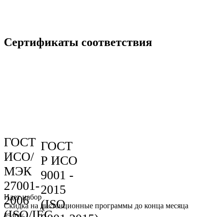
Сертификаты соответствия
ГОСТ
ГОСТ
ИСО/
Р ИСО
МЭК
9001 -
27001-
2015
Идет набор
2006
(ISO
Скидка на дистанционные программы до конца месяца
(ISO/IEC
до
40%