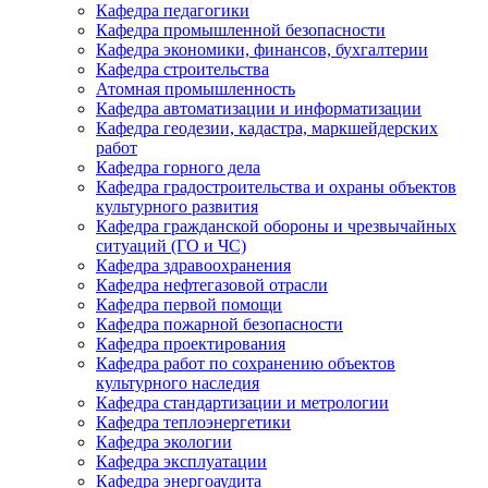
Кафедра педагогики
Кафедра промышленной безопасности
Кафедра экономики, финансов, бухгалтерии
Кафедра строительства
Атомная промышленность
Кафедра автоматизации и информатизации
Кафедра геодезии, кадастра, маркшейдерских
работ
Кафедра горного дела
Кафедра градостроительства и охраны объектов
культурного развития
Кафедра гражданской обороны и чрезвычайных
ситуаций (ГО и ЧС)
Кафедра здравоохранения
Кафедра нефтегазовой отрасли
Кафедра первой помощи
Кафедра пожарной безопасности
Кафедра проектирования
Кафедра работ по сохранению объектов
культурного наследия
Кафедра стандартизации и метрологии
Кафедра теплоэнергетики
Кафедра экологии
Кафедра эксплуатации
Кафедра энергоаудита