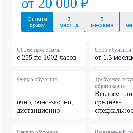
от 20 000 ₽
Оплата
3
6
сразу
месяца
месяцев
ме
Объем программы
Срок обучения
с 255 по 1002 часов
от 1.5 месяц
Форма обучения
Требуемое тек
образование
Высшее или
очно, очно-заочно,
среднее-
дистанционно
специально
Начало обучения
Выдаваемый до