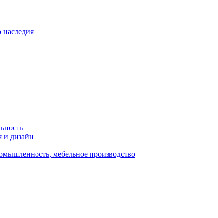
о наследия
льность
я и дизайн
омышленность, мебельное производство
а