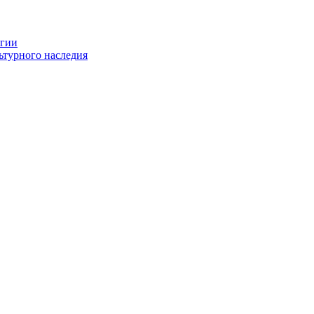
огии
ьтурного наследия