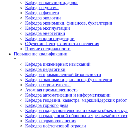
Кафедра транспорта, дорог
Кафедра туризма
Кафедра фитнеса
Кафедра экологии
Кафедра экономики, финансов, бухгалтерии
Кафедра эксплуатации
Кафедра энергетики
Кафедра юриспруденции
Обучение Центр занятости населения
Прочие специальности
Повышение квалификации
Кафедра инженерных изысканий
Кафедра педагогики
Кафедра промышленной безопасности
Кафедра экономики, финансов, бухгалтерии
Кафедра строительства
Атомная промышленность
Кафедра автоматизации и информатизации
Кафедра геодезии, кадастра, маркшейдерских работ
Кафедра горного дела
Кафедра градостроительства и охраны объектов кул
Кафедра гражданской обороны и чрезвычайных сит
Кафедра здравоохранения
Кафедра нефтегазовой отрасли