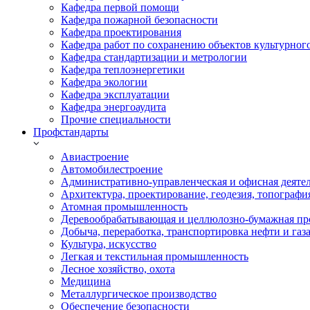
Кафедра первой помощи
Кафедра пожарной безопасности
Кафедра проектирования
Кафедра работ по сохранению объектов культурног
Кафедра стандартизации и метрологии
Кафедра теплоэнергетики
Кафедра экологии
Кафедра эксплуатации
Кафедра энергоаудита
Прочие специальности
Профстандарты
Авиастроение
Автомобилестроение
Административно-управленческая и офисная деяте
Архитектура, проектирование, геодезия, топографи
Атомная промышленность
Деревообрабатывающая и целлюлозно-бумажная пр
Добыча, переработка, транспортировка нефти и газ
Культура, искусство
Легкая и текстильная промышленность
Лесное хозяйство, охота
Медицина
Металлургическое производство
Обеспечение безопасности