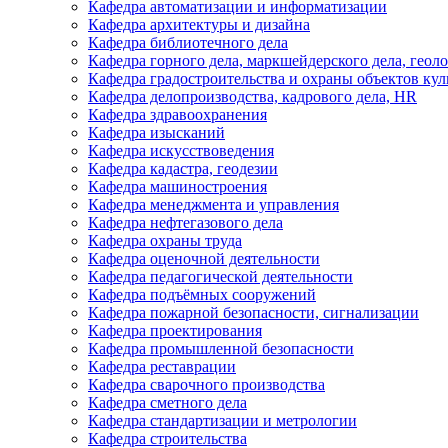
Кафедра автоматизации и информатизации
Кафедра архитектуры и дизайна
Кафедра библиотечного дела
Кафедра горного дела, маркшейдерского дела, геол
Кафедра градостроительства и охраны объектов кул
Кафедра делопроизводства, кадрового дела, HR
Кафедра здравоохранения
Кафедра изысканий
Кафедра искусствоведения
Кафедра кадастра, геодезии
Кафедра машиностроения
Кафедра менеджмента и управления
Кафедра нефтегазового дела
Кафедра охраны труда
Кафедра оценочной деятельности
Кафедра педагогической деятельности
Кафедра подъёмных сооружений
Кафедра пожарной безопасности, сигнализации
Кафедра проектирования
Кафедра промышленной безопасности
Кафедра реставрации
Кафедра сварочного производства
Кафедра сметного дела
Кафедра стандартизации и метрологии
Кафедра строительства