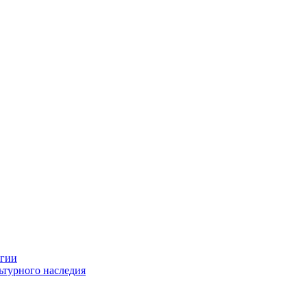
огии
ьтурного наследия