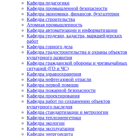
Кафедра педагогики
Кафедра промышленной безопасности
Кафедра экономики, финансов, бухгалтерии
Кафедра строительства
Атомная промышленность
Кафедра автоматизации и информатизации
Кафедра геодезии, кадастра, маркшейдерских
работ
Кафедра горного дела
Кафедра градостроительства и охраны объектов
культурного развития
Кафедра гражданской обороны и чрезвычайных
ситуаций (ГО и ЧС)
Кафедра здравоохранения
Кафедра нефтегазовой отрасли
Кафедра первой помощи
Кафедра пожарной безопасности
Кафедра проектирования
Кафедра работ по сохранению объектов
культурного наследия
Кафедра стандартизации и метрологии
Кафедра теплоэнергетики
Кафедра экологии
Кафедра эксплуатации
Кафедра энергоаудита