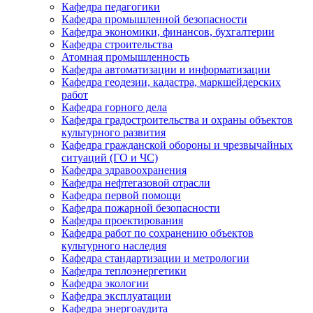
Кафедра педагогики
Кафедра промышленной безопасности
Кафедра экономики, финансов, бухгалтерии
Кафедра строительства
Атомная промышленность
Кафедра автоматизации и информатизации
Кафедра геодезии, кадастра, маркшейдерских
работ
Кафедра горного дела
Кафедра градостроительства и охраны объектов
культурного развития
Кафедра гражданской обороны и чрезвычайных
ситуаций (ГО и ЧС)
Кафедра здравоохранения
Кафедра нефтегазовой отрасли
Кафедра первой помощи
Кафедра пожарной безопасности
Кафедра проектирования
Кафедра работ по сохранению объектов
культурного наследия
Кафедра стандартизации и метрологии
Кафедра теплоэнергетики
Кафедра экологии
Кафедра эксплуатации
Кафедра энергоаудита