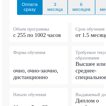
Оплата
3
6
сразу
месяца
месяцев
ме
Объем программы
Срок обучения
с 255 по 1002 часов
от 1.5 месяц
Форма обучения
Требуемое тек
образование
Высшее или
очно, очно-заочно,
среднее-
дистанционно
специально
Начало обучения
Выдаваемый до
Диплом о