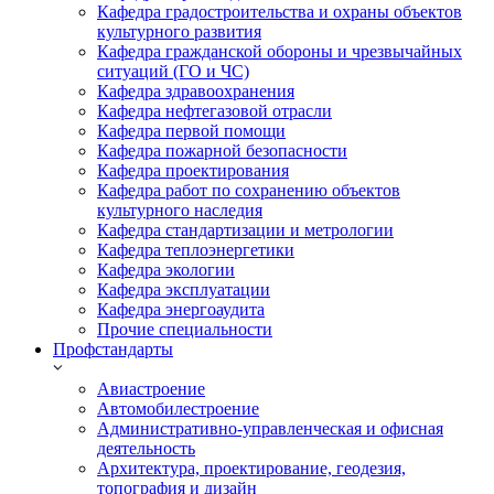
Кафедра градостроительства и охраны объектов
культурного развития
Кафедра гражданской обороны и чрезвычайных
ситуаций (ГО и ЧС)
Кафедра здравоохранения
Кафедра нефтегазовой отрасли
Кафедра первой помощи
Кафедра пожарной безопасности
Кафедра проектирования
Кафедра работ по сохранению объектов
культурного наследия
Кафедра стандартизации и метрологии
Кафедра теплоэнергетики
Кафедра экологии
Кафедра эксплуатации
Кафедра энергоаудита
Прочие специальности
Профстандарты
Авиастроение
Автомобилестроение
Административно-управленческая и офисная
деятельность
Архитектура, проектирование, геодезия,
топография и дизайн