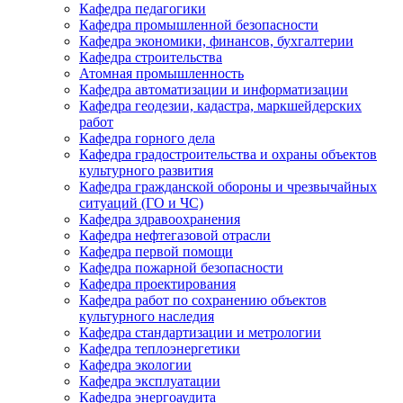
Кафедра педагогики
Кафедра промышленной безопасности
Кафедра экономики, финансов, бухгалтерии
Кафедра строительства
Атомная промышленность
Кафедра автоматизации и информатизации
Кафедра геодезии, кадастра, маркшейдерских
работ
Кафедра горного дела
Кафедра градостроительства и охраны объектов
культурного развития
Кафедра гражданской обороны и чрезвычайных
ситуаций (ГО и ЧС)
Кафедра здравоохранения
Кафедра нефтегазовой отрасли
Кафедра первой помощи
Кафедра пожарной безопасности
Кафедра проектирования
Кафедра работ по сохранению объектов
культурного наследия
Кафедра стандартизации и метрологии
Кафедра теплоэнергетики
Кафедра экологии
Кафедра эксплуатации
Кафедра энергоаудита