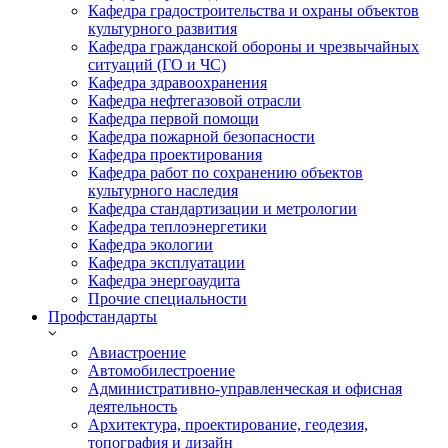
Кафедра градостроительства и охраны объектов
культурного развития
Кафедра гражданской обороны и чрезвычайных
ситуаций (ГО и ЧС)
Кафедра здравоохранения
Кафедра нефтегазовой отрасли
Кафедра первой помощи
Кафедра пожарной безопасности
Кафедра проектирования
Кафедра работ по сохранению объектов
культурного наследия
Кафедра стандартизации и метрологии
Кафедра теплоэнергетики
Кафедра экологии
Кафедра эксплуатации
Кафедра энергоаудита
Прочие специальности
Профстандарты
Авиастроение
Автомобилестроение
Административно-управленческая и офисная
деятельность
Архитектура, проектирование, геодезия,
топография и дизайн