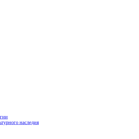
огии
ьтурного наследия