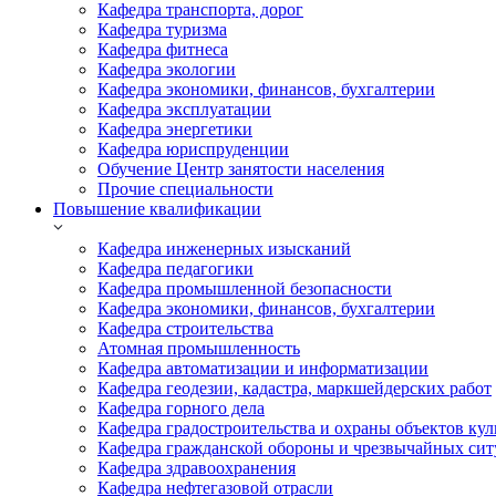
Кафедра транспорта, дорог
Кафедра туризма
Кафедра фитнеса
Кафедра экологии
Кафедра экономики, финансов, бухгалтерии
Кафедра эксплуатации
Кафедра энергетики
Кафедра юриспруденции
Обучение Центр занятости населения
Прочие специальности
Повышение квалификации
Кафедра инженерных изысканий
Кафедра педагогики
Кафедра промышленной безопасности
Кафедра экономики, финансов, бухгалтерии
Кафедра строительства
Атомная промышленность
Кафедра автоматизации и информатизации
Кафедра геодезии, кадастра, маркшейдерских работ
Кафедра горного дела
Кафедра градостроительства и охраны объектов кул
Кафедра гражданской обороны и чрезвычайных сит
Кафедра здравоохранения
Кафедра нефтегазовой отрасли