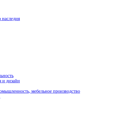
о наследия
льность
я и дизайн
омышленность, мебельное производство
а