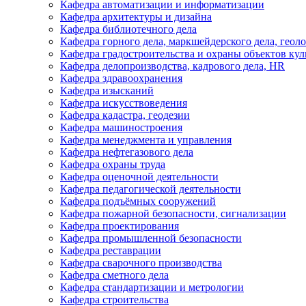
Кафедра автоматизации и информатизации
Кафедра архитектуры и дизайна
Кафедра библиотечного дела
Кафедра горного дела, маркшейдерского дела, геол
Кафедра градостроительства и охраны объектов кул
Кафедра делопроизводства, кадрового дела, HR
Кафедра здравоохранения
Кафедра изысканий
Кафедра искусствоведения
Кафедра кадастра, геодезии
Кафедра машиностроения
Кафедра менеджмента и управления
Кафедра нефтегазового дела
Кафедра охраны труда
Кафедра оценочной деятельности
Кафедра педагогической деятельности
Кафедра подъёмных сооружений
Кафедра пожарной безопасности, сигнализации
Кафедра проектирования
Кафедра промышленной безопасности
Кафедра реставрации
Кафедра сварочного производства
Кафедра сметного дела
Кафедра стандартизации и метрологии
Кафедра строительства