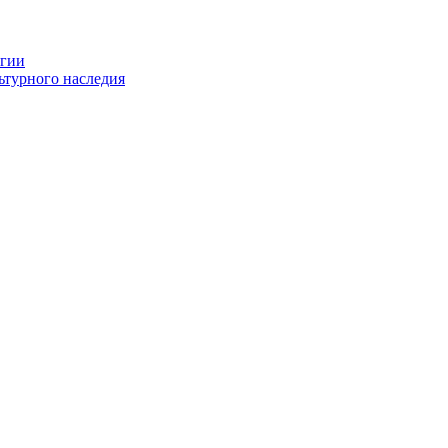
огии
ьтурного наследия