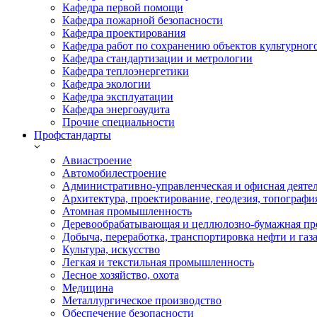
Кафедра первой помощи
Кафедра пожарной безопасности
Кафедра проектирования
Кафедра работ по сохранению объектов культурног
Кафедра стандартизации и метрологии
Кафедра теплоэнергетики
Кафедра экологии
Кафедра эксплуатации
Кафедра энергоаудита
Прочие специальности
Профстандарты
Авиастроение
Автомобилестроение
Административно-управленческая и офисная деяте
Архитектура, проектирование, геодезия, топографи
Атомная промышленность
Деревообрабатывающая и целлюлозно-бумажная пр
Добыча, переработка, транспортировка нефти и газ
Культура, искусство
Легкая и текстильная промышленность
Лесное хозяйство, охота
Медицина
Металлургическое производство
Обеспечение безопасности