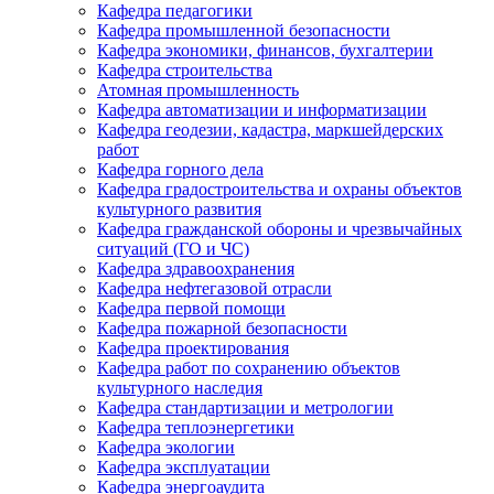
Кафедра педагогики
Кафедра промышленной безопасности
Кафедра экономики, финансов, бухгалтерии
Кафедра строительства
Атомная промышленность
Кафедра автоматизации и информатизации
Кафедра геодезии, кадастра, маркшейдерских
работ
Кафедра горного дела
Кафедра градостроительства и охраны объектов
культурного развития
Кафедра гражданской обороны и чрезвычайных
ситуаций (ГО и ЧС)
Кафедра здравоохранения
Кафедра нефтегазовой отрасли
Кафедра первой помощи
Кафедра пожарной безопасности
Кафедра проектирования
Кафедра работ по сохранению объектов
культурного наследия
Кафедра стандартизации и метрологии
Кафедра теплоэнергетики
Кафедра экологии
Кафедра эксплуатации
Кафедра энергоаудита