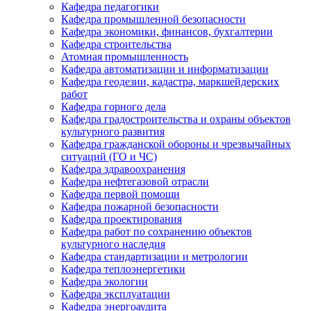
Кафедра педагогики
Кафедра промышленной безопасности
Кафедра экономики, финансов, бухгалтерии
Кафедра строительства
Атомная промышленность
Кафедра автоматизации и информатизации
Кафедра геодезии, кадастра, маркшейдерских
работ
Кафедра горного дела
Кафедра градостроительства и охраны объектов
культурного развития
Кафедра гражданской обороны и чрезвычайных
ситуаций (ГО и ЧС)
Кафедра здравоохранения
Кафедра нефтегазовой отрасли
Кафедра первой помощи
Кафедра пожарной безопасности
Кафедра проектирования
Кафедра работ по сохранению объектов
культурного наследия
Кафедра стандартизации и метрологии
Кафедра теплоэнергетики
Кафедра экологии
Кафедра эксплуатации
Кафедра энергоаудита