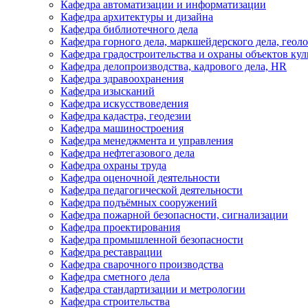
Кафедра автоматизации и информатизации
Кафедра архитектуры и дизайна
Кафедра библиотечного дела
Кафедра горного дела, маркшейдерского дела, геол
Кафедра градостроительства и охраны объектов кул
Кафедра делопроизводства, кадрового дела, HR
Кафедра здравоохранения
Кафедра изысканий
Кафедра искусствоведения
Кафедра кадастра, геодезии
Кафедра машиностроения
Кафедра менеджмента и управления
Кафедра нефтегазового дела
Кафедра охраны труда
Кафедра оценочной деятельности
Кафедра педагогической деятельности
Кафедра подъёмных сооружений
Кафедра пожарной безопасности, сигнализации
Кафедра проектирования
Кафедра промышленной безопасности
Кафедра реставрации
Кафедра сварочного производства
Кафедра сметного дела
Кафедра стандартизации и метрологии
Кафедра строительства