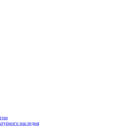
огии
ьтурного наследия