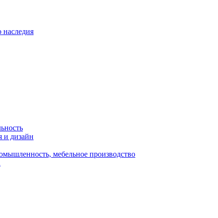
о наследия
льность
я и дизайн
омышленность, мебельное производство
а