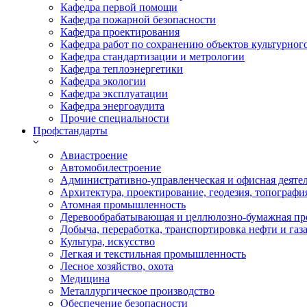
Кафедра первой помощи
Кафедра пожарной безопасности
Кафедра проектирования
Кафедра работ по сохранению объектов культурног
Кафедра стандартизации и метрологии
Кафедра теплоэнергетики
Кафедра экологии
Кафедра эксплуатации
Кафедра энергоаудита
Прочие специальности
Профстандарты
Авиастроение
Автомобилестроение
Административно-управленческая и офисная деяте
Архитектура, проектирование, геодезия, топографи
Атомная промышленность
Деревообрабатывающая и целлюлозно-бумажная пр
Добыча, переработка, транспортировка нефти и газ
Культура, искусство
Легкая и текстильная промышленность
Лесное хозяйство, охота
Медицина
Металлургическое производство
Обеспечение безопасности