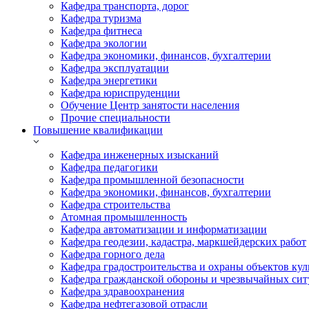
Кафедра транспорта, дорог
Кафедра туризма
Кафедра фитнеса
Кафедра экологии
Кафедра экономики, финансов, бухгалтерии
Кафедра эксплуатации
Кафедра энергетики
Кафедра юриспруденции
Обучение Центр занятости населения
Прочие специальности
Повышение квалификации
Кафедра инженерных изысканий
Кафедра педагогики
Кафедра промышленной безопасности
Кафедра экономики, финансов, бухгалтерии
Кафедра строительства
Атомная промышленность
Кафедра автоматизации и информатизации
Кафедра геодезии, кадастра, маркшейдерских работ
Кафедра горного дела
Кафедра градостроительства и охраны объектов кул
Кафедра гражданской обороны и чрезвычайных сит
Кафедра здравоохранения
Кафедра нефтегазовой отрасли