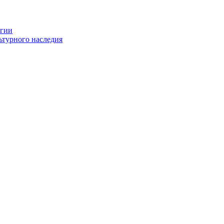
огии
ьтурного наследия