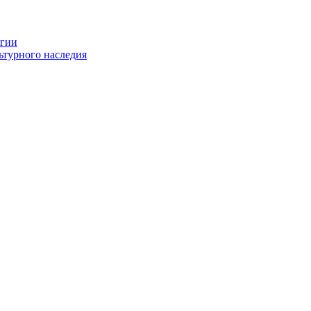
огии
ьтурного наследия