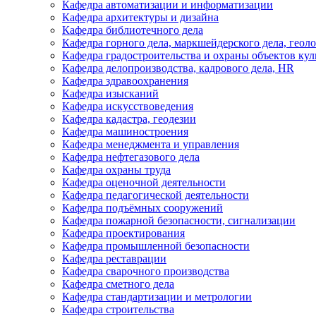
Кафедра автоматизации и информатизации
Кафедра архитектуры и дизайна
Кафедра библиотечного дела
Кафедра горного дела, маркшейдерского дела, геол
Кафедра градостроительства и охраны объектов кул
Кафедра делопроизводства, кадрового дела, HR
Кафедра здравоохранения
Кафедра изысканий
Кафедра искусствоведения
Кафедра кадастра, геодезии
Кафедра машиностроения
Кафедра менеджмента и управления
Кафедра нефтегазового дела
Кафедра охраны труда
Кафедра оценочной деятельности
Кафедра педагогической деятельности
Кафедра подъёмных сооружений
Кафедра пожарной безопасности, сигнализации
Кафедра проектирования
Кафедра промышленной безопасности
Кафедра реставрации
Кафедра сварочного производства
Кафедра сметного дела
Кафедра стандартизации и метрологии
Кафедра строительства