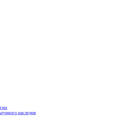
огии
ьтурного наследия