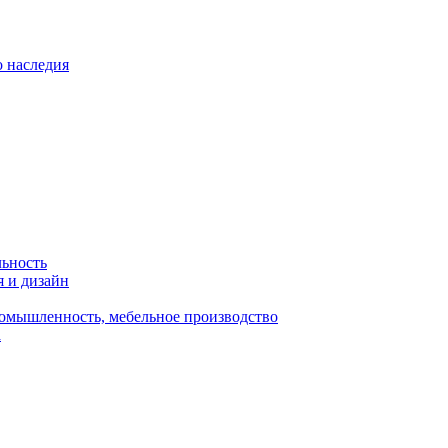
о наследия
льность
я и дизайн
омышленность, мебельное производство
а