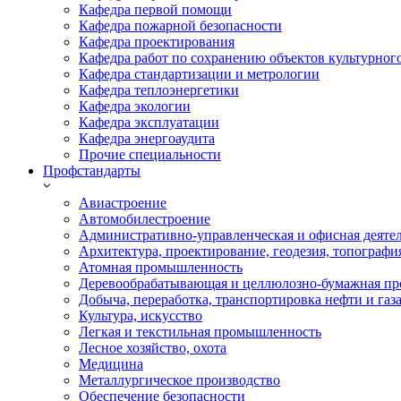
Кафедра первой помощи
Кафедра пожарной безопасности
Кафедра проектирования
Кафедра работ по сохранению объектов культурног
Кафедра стандартизации и метрологии
Кафедра теплоэнергетики
Кафедра экологии
Кафедра эксплуатации
Кафедра энергоаудита
Прочие специальности
Профстандарты
Авиастроение
Автомобилестроение
Административно-управленческая и офисная деяте
Архитектура, проектирование, геодезия, топографи
Атомная промышленность
Деревообрабатывающая и целлюлозно-бумажная пр
Добыча, переработка, транспортировка нефти и газ
Культура, искусство
Легкая и текстильная промышленность
Лесное хозяйство, охота
Медицина
Металлургическое производство
Обеспечение безопасности