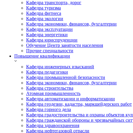
Кафедра транспорта, дорог
Кафедра туризма
Кафедра фитнеса
Кафедра экологии
Кафедра экономики, финансов, бухгалтерии
Кафедра эксплуатации
Кафедра энергетики
Кафедра юриспруденции
Обучение Центр занятости населения
Прочие специальности
Повышение квалификации
Кафедра инженерных изысканий
Кафедра педагогики
Кафедра промышленной безопасности
Кафедра экономики, финансов, бухгалтерии
Кафедра строительства
Атомная промышленность
Кафедра автоматизации и информатизации
Кафедра геодезии, кадастра, маркшейдерских работ
Кафедра горного дела
Кафедра градостроительства и охраны объектов кул
Кафедра гражданской обороны и чрезвычайных сит
Кафедра здравоохранения
Кафедра нефтегазовой отрасли