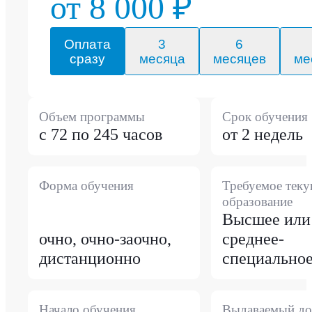
от 8 000 ₽
Оплата
3
6
сразу
месяца
месяцев
ме
Объем программы
Срок обучения
с 72 по 245 часов
от 2 недель
Форма обучения
Требуемое тек
образование
Высшее или
очно, очно-заочно,
среднее-
дистанционно
специально
Начало обучения
Выдаваемый до