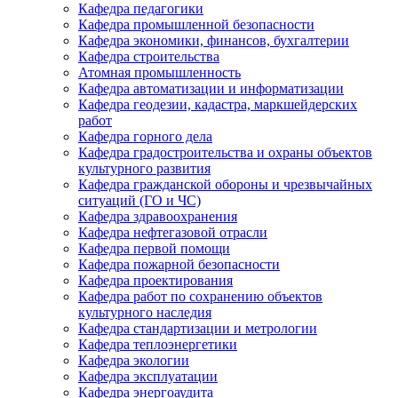
Кафедра педагогики
Кафедра промышленной безопасности
Кафедра экономики, финансов, бухгалтерии
Кафедра строительства
Атомная промышленность
Кафедра автоматизации и информатизации
Кафедра геодезии, кадастра, маркшейдерских
работ
Кафедра горного дела
Кафедра градостроительства и охраны объектов
культурного развития
Кафедра гражданской обороны и чрезвычайных
ситуаций (ГО и ЧС)
Кафедра здравоохранения
Кафедра нефтегазовой отрасли
Кафедра первой помощи
Кафедра пожарной безопасности
Кафедра проектирования
Кафедра работ по сохранению объектов
культурного наследия
Кафедра стандартизации и метрологии
Кафедра теплоэнергетики
Кафедра экологии
Кафедра эксплуатации
Кафедра энергоаудита