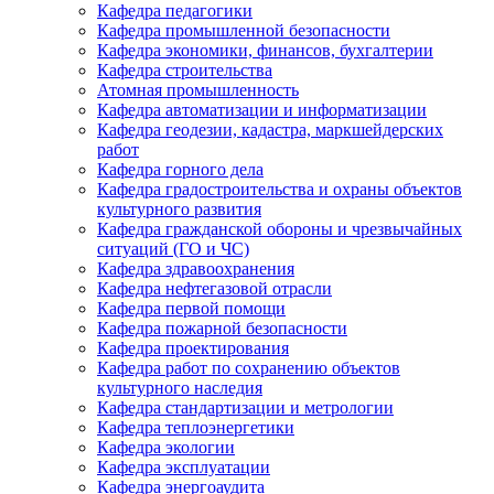
Кафедра педагогики
Кафедра промышленной безопасности
Кафедра экономики, финансов, бухгалтерии
Кафедра строительства
Атомная промышленность
Кафедра автоматизации и информатизации
Кафедра геодезии, кадастра, маркшейдерских
работ
Кафедра горного дела
Кафедра градостроительства и охраны объектов
культурного развития
Кафедра гражданской обороны и чрезвычайных
ситуаций (ГО и ЧС)
Кафедра здравоохранения
Кафедра нефтегазовой отрасли
Кафедра первой помощи
Кафедра пожарной безопасности
Кафедра проектирования
Кафедра работ по сохранению объектов
культурного наследия
Кафедра стандартизации и метрологии
Кафедра теплоэнергетики
Кафедра экологии
Кафедра эксплуатации
Кафедра энергоаудита