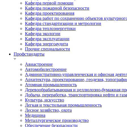
Кафедра первой помощи
Кафедра пожарной безопасности
Кафедра проектирования
Кафедра работ по сохранению объектов культурног
Кафедра стандартизации и метрологии
Кафедра теплоэнергетики
Кафедра экологии
Кафедра эксплуатации
Кафедра энергоаудита
Прочие специальности
Профстандарты
Авиастроение
Автомобилестроение
Административно-управленческая и офисная деяте
Архитектура, проектирование, геодезия, топографи
Атомная промышленность
Деревообрабатывающая и целлюлозно-бумажная пр
Добыча, переработка, транспортировка нефти и газ
Культура, искусство
Легкая и текстильная промышленность
Лесное хозяйство, охота
Медицина
Металлургическое производство
Обеспечение безопасности