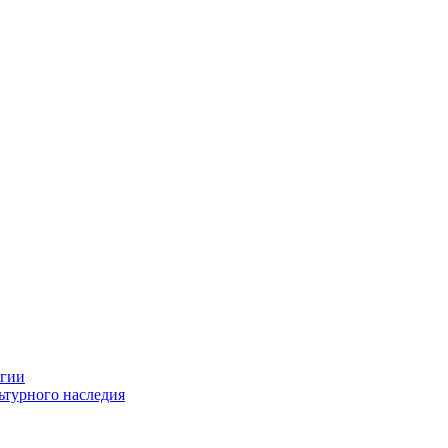
огии
ьтурного наследия