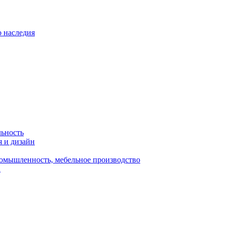
о наследия
льность
я и дизайн
омышленность, мебельное производство
а