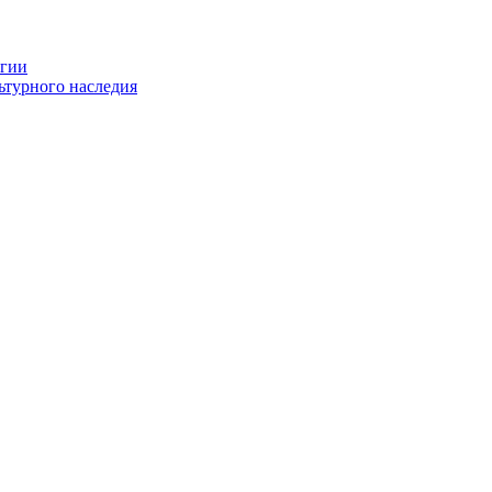
огии
ьтурного наследия