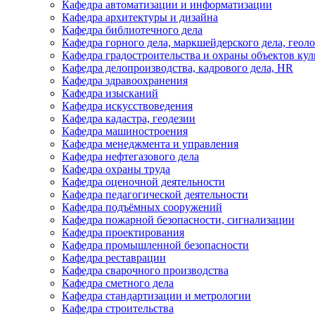
Кафедра автоматизации и информатизации
Кафедра архитектуры и дизайна
Кафедра библиотечного дела
Кафедра горного дела, маркшейдерского дела, геол
Кафедра градостроительства и охраны объектов кул
Кафедра делопроизводства, кадрового дела, HR
Кафедра здравоохранения
Кафедра изысканий
Кафедра искусствоведения
Кафедра кадастра, геодезии
Кафедра машиностроения
Кафедра менеджмента и управления
Кафедра нефтегазового дела
Кафедра охраны труда
Кафедра оценочной деятельности
Кафедра педагогической деятельности
Кафедра подъёмных сооружений
Кафедра пожарной безопасности, сигнализации
Кафедра проектирования
Кафедра промышленной безопасности
Кафедра реставрации
Кафедра сварочного производства
Кафедра сметного дела
Кафедра стандартизации и метрологии
Кафедра строительства