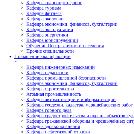
Кафедра транспорта, дорог
Кафедра туризма
Кафедра фитнеса
Кафедра экологии
Кафедра экономики, финансов, бухгалтерии
Кафедра эксплуатации
Кафедра энергетики
Кафедра юриспруденции
Обучение Центр занятости населения
Прочие специальности
Повышение квалификации
Кафедра инженерных изысканий
Кафедра педагогики
Кафедра промышленной безопасности
Кафедра экономики, финансов, бухгалтерии
Кафедра строительства
Атомная промышленность
Кафедра автоматизации и информатизации
Кафедра геодезии, кадастра, маркшейдерских работ
Кафедра горного дела
Кафедра градостроительства и охраны объектов кул
Кафедра гражданской обороны и чрезвычайных сит
Кафедра здравоохранения
Кафедра нефтегазовой отрасли