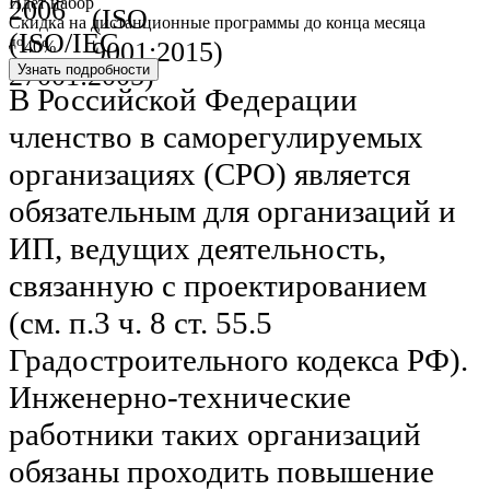
Идет набор
2006
(ISO
Скидка на дистанционные программы до конца месяца
(ISO/IEC
до
9001:2015)
40%
27001:2005)
Узнать подробности
В Российской Федерации
членство в саморегулируемых
организациях (СРО) является
обязательным для организаций и
ИП, ведущих деятельность,
связанную с проектированием
(см. п.3 ч. 8 ст. 55.5
Градостроительного кодекса РФ).
Инженерно-технические
работники таких организаций
обязаны проходить повышение