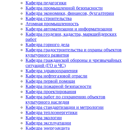
Кафедра педагогики
Кафедра промышленной безопасности
Кафедра экономики, финансов, бухгалтерии
Кафедра строительства
Атомная промышленность
Кафедра автоматизации и информатизации
Кафедра геодезии, кадастра, маркшейдерских
работ
Кафедра горного дела
Кафедра градостроительства и охраны объектов
культурного развития
Кафедра гражданской обороны и чрезвычайных
ситуаций (ГО и ЧС)
Кафедра здравоохранения
Кафедра нефтегазовой отрасли
Кафедра первой помощи
Кафедра пожарной безопасности
Кафедра проектирования
Кафедра работ по сохранению объектов
культурного наследия
Кафедра стандартизации и метрологии
Кафедра теплоэнергетики
Кафедра экологии
Кафедра эксплуатации
Кафедра энергоаудита