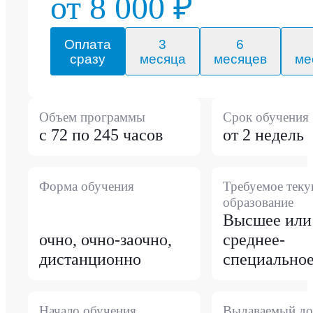
от 8 000 ₽
Оплата
3
6
сразу
месяца
месяцев
ме
Объем программы
Срок обучения
с 72 по 245 часов
от 2 недель
Форма обучения
Требуемое тек
образование
Высшее или
очно, очно-заочно,
среднее-
дистанционно
специально
Начало обучения
Выдаваемый до