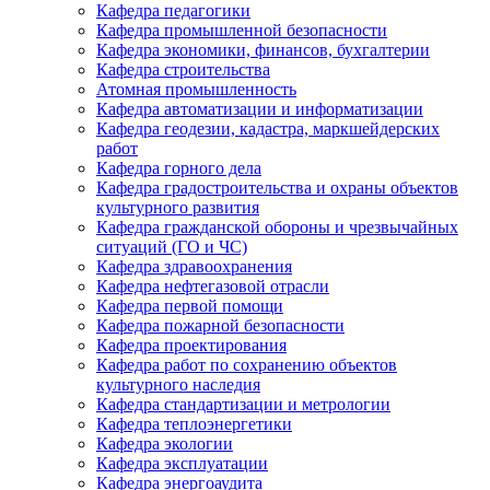
Кафедра педагогики
Кафедра промышленной безопасности
Кафедра экономики, финансов, бухгалтерии
Кафедра строительства
Атомная промышленность
Кафедра автоматизации и информатизации
Кафедра геодезии, кадастра, маркшейдерских
работ
Кафедра горного дела
Кафедра градостроительства и охраны объектов
культурного развития
Кафедра гражданской обороны и чрезвычайных
ситуаций (ГО и ЧС)
Кафедра здравоохранения
Кафедра нефтегазовой отрасли
Кафедра первой помощи
Кафедра пожарной безопасности
Кафедра проектирования
Кафедра работ по сохранению объектов
культурного наследия
Кафедра стандартизации и метрологии
Кафедра теплоэнергетики
Кафедра экологии
Кафедра эксплуатации
Кафедра энергоаудита