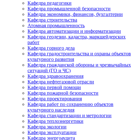
Кафедра педагогики
Кафедра промышленной безопасности
Кафедра экономики, финансов, бухгалтерии
Кафедра строительства
Атомная промышленность
Кафедра автоматизации и информатизации
Кафедра геодезии, кадастра, маркшейдерских
работ
Кафедра горного дела
Кафедра градостроительства и охраны объектов
культурного развития
Кафедра гражданской обороны и чрезвычайных
ситуаций (ГО и ЧС)
Кафедра здравоохранения
Кафедра нефтегазовой отрасли
Кафедра первой помощи
Кафедра пожарной безопасности
Кафедра проектирования
Кафедра работ по сохранению объектов
культурного наследия
Кафедра стандартизации и метрологии
Кафедра теплоэнергетики
Кафедра экологии
Кафедра эксплуатации
Кафедра энергоаудита