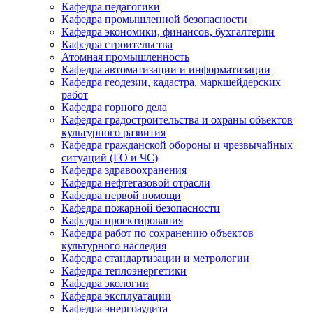
Кафедра педагогики
Кафедра промышленной безопасности
Кафедра экономики, финансов, бухгалтерии
Кафедра строительства
Атомная промышленность
Кафедра автоматизации и информатизации
Кафедра геодезии, кадастра, маркшейдерских
работ
Кафедра горного дела
Кафедра градостроительства и охраны объектов
культурного развития
Кафедра гражданской обороны и чрезвычайных
ситуаций (ГО и ЧС)
Кафедра здравоохранения
Кафедра нефтегазовой отрасли
Кафедра первой помощи
Кафедра пожарной безопасности
Кафедра проектирования
Кафедра работ по сохранению объектов
культурного наследия
Кафедра стандартизации и метрологии
Кафедра теплоэнергетики
Кафедра экологии
Кафедра эксплуатации
Кафедра энергоаудита