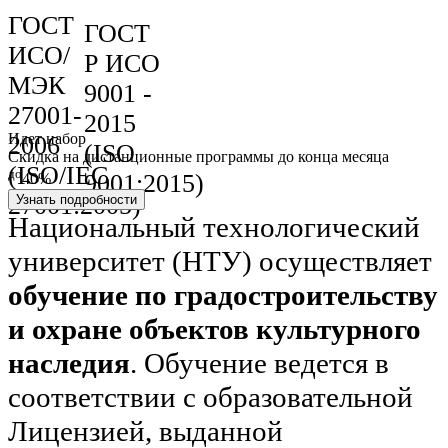
ГОСТ
ГОСТ
ИСО/
Р ИСО
МЭК
9001 -
27001-
2015
Идет набор
2006
(ISO
Скидка на дистанционные программы до конца месяца
(ISO/IEC
до
9001:2015)
40%
27001:2005)
Узнать подробности
Национальный технологический
университет (НТУ) осуществляет
обучение по градостроительству
и охране объектов культурного
наследия
. Обучение ведется в
соответствии с образовательной
Лицензией, выданной