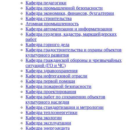
Кафедра педагогики
Кафедра промышленной безопасности
Кафедра экономики, финансов, бухгалтерии
Кафедра строительства
Атомная промышленность
Кафедра автоматизации и информатизации
Кафедра геодезии, кадастра, маркшейдерских
работ
Кафедра горного дела
Кафедра градостроительства и охраны объектов
культурного развития
Кафедра гражданской обороны и чрезвычайных
ситуаций (ГО и ЧС)
Кафедра здравоохранения
Кафедра нефтегазовой отрасли
Кафедра первой помощи
Кафедра пожарной безопасности
Кафедра проектирования
Кафедра работ по сохранению объектов
культурного наследия
Кафедра стандартизации и метрологии
Кафедра теплоэнергетики
Кафедра экологии
Кафедра эксплуатации
Кафедра энергоаудита