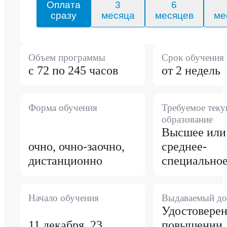
Оплата
3
6
сразу
месяца
месяцев
ме
Объем программы
Срок обучения
с 72 по 245 часов
от 2 недель
Форма обучения
Требуемое тек
образование
Высшее или
очно, очно-заочно,
среднее-
дистанционно
специально
Начало обучения
Выдаваемый до
Удостоверен
11 декабря, 23
повышении