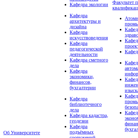
Факультет 
Кафедра экологии
квалифика
Кафедра
Атомн
архитектуры и
промы
дизайна
Кафед
Кафедра
здрав
искусствоведения
Кафед
Кафедра
проек
педагогической
Кафед
деятельности
Кафедра сметного
Кафед
дела
автом
Кафедра
инфор
экономики,
Кафед
финансов,
инже
бухгалтерии
изыск
Кафед
Кафедра
пром
библиотечного
безоп
дела
Кафед
Кафедра кадастра,
эконо
геодезии
финан
Кафедра
бухга
подъёмных
Об Университете
сооружений