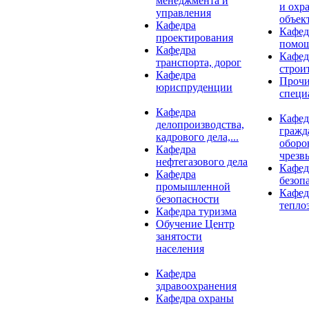
менеджмента и
и охр
управления
объект
Кафедра
Кафед
проектирования
помо
Кафедра
Кафед
транспорта, дорог
строи
Кафедра
Проч
юриспруденции
специ
Кафедра
Кафед
делопроизводства,
гражд
кадрового дела,...
оборо
Кафедра
чрезв
нефтегазового дела
Кафед
Кафедра
безоп
промышленной
Кафед
безопасности
тепло
Кафедра туризма
Обучение Центр
занятости
населения
Кафедра
здравоохранения
Кафедра охраны