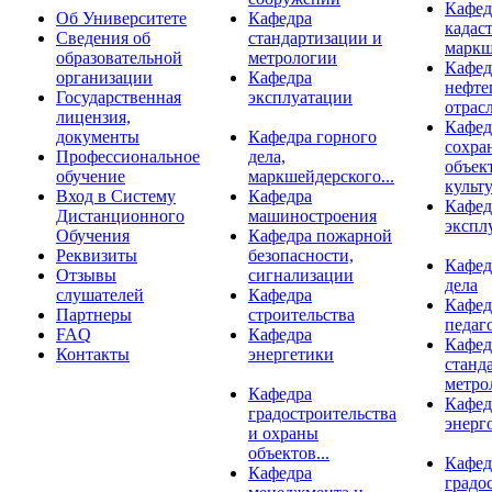
Кафед
Об Университете
Кафедра
кадаст
Сведения об
стандартизации и
маркш
образовательной
метрологии
Кафед
организации
Кафедра
нефте
Государственная
эксплуатации
отрас
лицензия,
Кафед
документы
Кафедра горного
сохра
Профессиональное
дела,
объек
обучение
маркшейдерского...
культу
Вход в Систему
Кафедра
Кафед
Дистанционного
машиностроения
экспл
Обучения
Кафедра пожарной
Реквизиты
безопасности,
Кафед
Отзывы
сигнализации
дела
слушателей
Кафедра
Кафед
Партнеры
строительства
педаг
FAQ
Кафедра
Кафед
Контакты
энергетики
станд
метро
Кафедра
Кафед
градостроительства
энерг
и охраны
объектов...
Кафед
Кафедра
градо