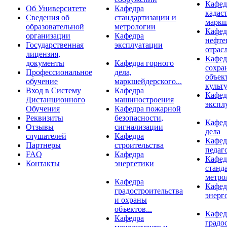
Кафед
Об Университете
Кафедра
кадаст
Сведения об
стандартизации и
маркш
образовательной
метрологии
Кафед
организации
Кафедра
нефте
Государственная
эксплуатации
отрас
лицензия,
Кафед
документы
Кафедра горного
сохра
Профессиональное
дела,
объек
обучение
маркшейдерского...
культу
Вход в Систему
Кафедра
Кафед
Дистанционного
машиностроения
экспл
Обучения
Кафедра пожарной
Реквизиты
безопасности,
Кафед
Отзывы
сигнализации
дела
слушателей
Кафедра
Кафед
Партнеры
строительства
педаг
FAQ
Кафедра
Кафед
Контакты
энергетики
станд
метро
Кафедра
Кафед
градостроительства
энерг
и охраны
объектов...
Кафед
Кафедра
градо