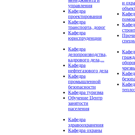
менеджмента и
и охр
управления
объект
Кафедра
Кафед
проектирования
помо
Кафедра
Кафед
транспорта, дорог
строи
Кафедра
Проч
юриспруденции
специ
Кафедра
Кафед
делопроизводства,
гражд
кадрового дела,...
оборо
Кафедра
чрезв
нефтегазового дела
Кафед
Кафедра
безоп
промышленной
Кафед
безопасности
тепло
Кафедра туризма
Обучение Центр
занятости
населения
Кафедра
здравоохранения
Кафедра охраны