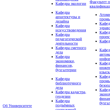
Факультет 
Кафедра экологии
квалифика
Кафедра
Атомн
архитектуры и
промы
дизайна
Кафед
Кафедра
здрав
искусствоведения
Кафед
Кафедра
проек
педагогической
Кафед
деятельности
Кафедра сметного
Кафед
дела
автом
Кафедра
инфор
экономики,
Кафед
финансов,
инже
бухгалтерии
изыск
Кафед
Кафедра
пром
библиотечного
безоп
дела
Кафед
Кафедра кадастра,
эконо
геодезии
финан
Кафедра
бухга
подъёмных
Об Университете
сооружений