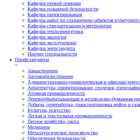
Кафедра первой помощи
Кафедра пожарной безопасности
Кафедра проектирования
Кафедра работ по сохранению объектов культурног
Кафедра стандартизации и метрологии
Кафедра теплоэнергетики
Кафедра экологии
Кафедра эксплуатации
Кафедра энергоаудита
Прочие специальности
Профстандарты
Авиастроение
Автомобилестроение
Административно-управленческая и офисная деяте
Архитектура, проектирование, геодезия, топографи
Атомная промышленность
Деревообрабатывающая и целлюлозно-бумажная пр
Добыча, переработка, транспортировка нефти и газ
Культура, искусство
Легкая и текстильная промышленность
Лесное хозяйство, охота
Медицина
Металлургическое производство
Обеспечение безопасности