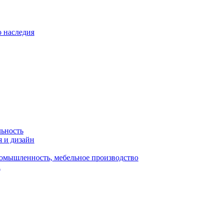
о наследия
льность
я и дизайн
омышленность, мебельное производство
а