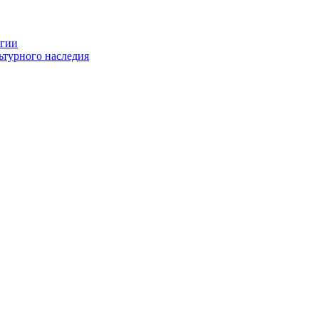
огии
ьтурного наследия