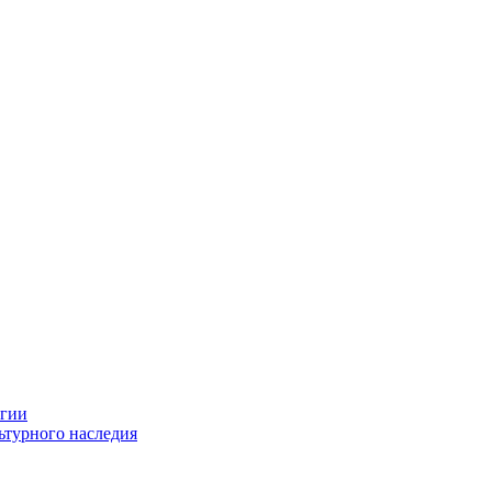
огии
ьтурного наследия