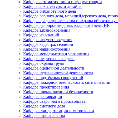
Кафедра автоматизации и информатизации
Кафедра архитектуры и дизайна
Кафедра библиотечного дела
Кафедра горного дела, маркшейдерского дела, геол
Кафедра градостроительства и охраны объектов кул
Кафедра делопроизводства, кадрового дела, HR
Кафедра здравоохранения
Кафедра изысканий
Кафедра искусствоведения
Кафедра кадастра, геодезии
Кафедра машиностроения
Кафедра менеджмента и управления
Кафедра нефтегазового дела
Кафедра охраны труда
Кафедра оценочной деятельности
Кафедра педагогической деятельности
Кафедра подъёмных сооружений
Кафедра пожарной безопасности, сигнализации
Кафедра проектирования
Кафедра промышленной безопасности
Кафедра реставрации
Кафедра сварочного производства
Кафедра сметного дела
Кафедра стандартизации и метрологии
Кафедра строительства