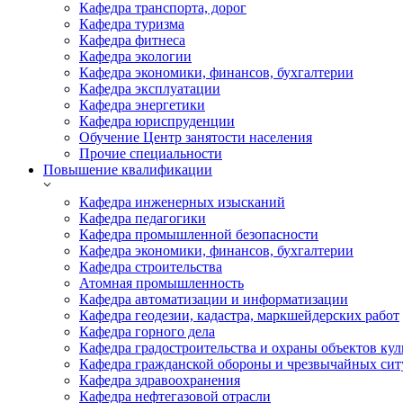
Кафедра транспорта, дорог
Кафедра туризма
Кафедра фитнеса
Кафедра экологии
Кафедра экономики, финансов, бухгалтерии
Кафедра эксплуатации
Кафедра энергетики
Кафедра юриспруденции
Обучение Центр занятости населения
Прочие специальности
Повышение квалификации
Кафедра инженерных изысканий
Кафедра педагогики
Кафедра промышленной безопасности
Кафедра экономики, финансов, бухгалтерии
Кафедра строительства
Атомная промышленность
Кафедра автоматизации и информатизации
Кафедра геодезии, кадастра, маркшейдерских работ
Кафедра горного дела
Кафедра градостроительства и охраны объектов кул
Кафедра гражданской обороны и чрезвычайных сит
Кафедра здравоохранения
Кафедра нефтегазовой отрасли