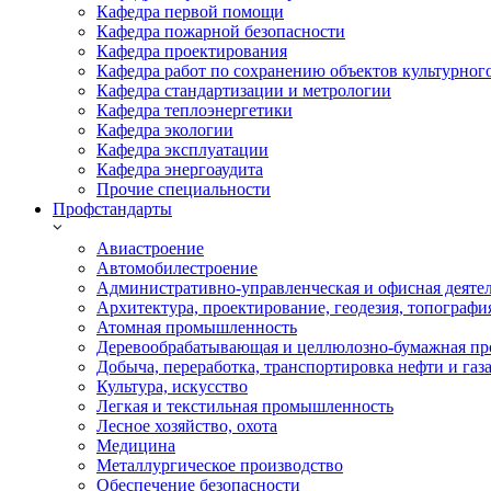
Кафедра первой помощи
Кафедра пожарной безопасности
Кафедра проектирования
Кафедра работ по сохранению объектов культурног
Кафедра стандартизации и метрологии
Кафедра теплоэнергетики
Кафедра экологии
Кафедра эксплуатации
Кафедра энергоаудита
Прочие специальности
Профстандарты
Авиастроение
Автомобилестроение
Административно-управленческая и офисная деяте
Архитектура, проектирование, геодезия, топографи
Атомная промышленность
Деревообрабатывающая и целлюлозно-бумажная пр
Добыча, переработка, транспортировка нефти и газ
Культура, искусство
Легкая и текстильная промышленность
Лесное хозяйство, охота
Медицина
Металлургическое производство
Обеспечение безопасности