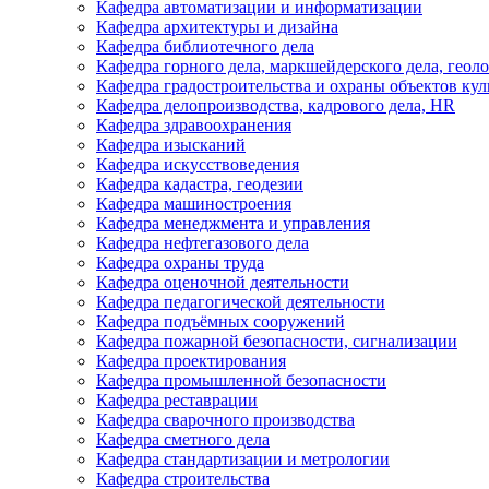
Кафедра автоматизации и информатизации
Кафедра архитектуры и дизайна
Кафедра библиотечного дела
Кафедра горного дела, маркшейдерского дела, геол
Кафедра градостроительства и охраны объектов кул
Кафедра делопроизводства, кадрового дела, HR
Кафедра здравоохранения
Кафедра изысканий
Кафедра искусствоведения
Кафедра кадастра, геодезии
Кафедра машиностроения
Кафедра менеджмента и управления
Кафедра нефтегазового дела
Кафедра охраны труда
Кафедра оценочной деятельности
Кафедра педагогической деятельности
Кафедра подъёмных сооружений
Кафедра пожарной безопасности, сигнализации
Кафедра проектирования
Кафедра промышленной безопасности
Кафедра реставрации
Кафедра сварочного производства
Кафедра сметного дела
Кафедра стандартизации и метрологии
Кафедра строительства