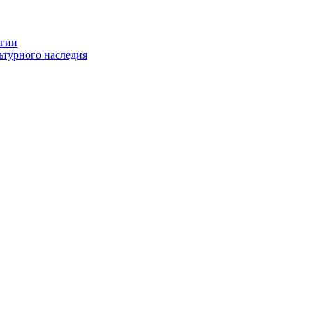
огии
ьтурного наследия