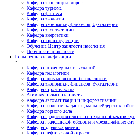
Кафедра транспорта, дорог
Кафедра туризма
Кафедра фитнеса
Кафедра экологии
Кафедра экономики, финансов, бухгалтерии
Кафедра эксплуатации
Кафедра энергетики
Кафедра юриспруденции
Обучение Центр занятости населения
Прочие специальности
Повышение квалификации
Кафедра инженерных изысканий
Кафедра педагогики
Кафедра промышленной безопасности
Кафедра экономики, финансов, бухгалтерии
Кафедра строительства
Атомная промышленность
Кафедра автоматизации и информатизации
Кафедра геодезии, кадастра, маркшейдерских работ
Кафедра горного дела
Кафедра градостроительства и охраны объектов кул
Кафедра гражданской обороны и чрезвычайных сит
Кафедра здравоохранения
Кафедра нефтегазовой отрасли