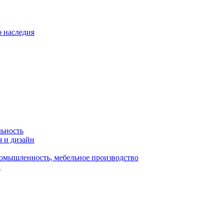
о наследия
льность
я и дизайн
омышленность, мебельное производство
а