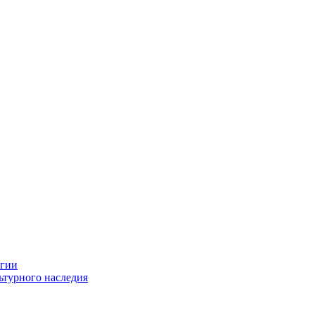
огии
ьтурного наследия