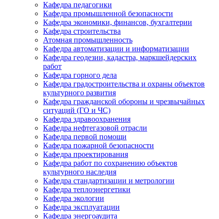
Кафедра педагогики
Кафедра промышленной безопасности
Кафедра экономики, финансов, бухгалтерии
Кафедра строительства
Атомная промышленность
Кафедра автоматизации и информатизации
Кафедра геодезии, кадастра, маркшейдерских
работ
Кафедра горного дела
Кафедра градостроительства и охраны объектов
культурного развития
Кафедра гражданской обороны и чрезвычайных
ситуаций (ГО и ЧС)
Кафедра здравоохранения
Кафедра нефтегазовой отрасли
Кафедра первой помощи
Кафедра пожарной безопасности
Кафедра проектирования
Кафедра работ по сохранению объектов
культурного наследия
Кафедра стандартизации и метрологии
Кафедра теплоэнергетики
Кафедра экологии
Кафедра эксплуатации
Кафедра энергоаудита