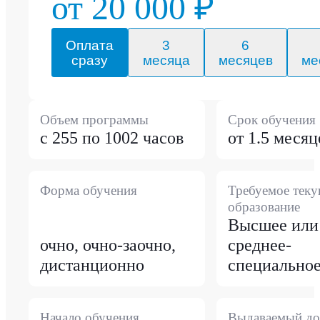
от 20 000 ₽
Оплата
3
6
сразу
месяца
месяцев
ме
Объем программы
Срок обучения
с 255 по 1002 часов
от 1.5 месяц
Форма обучения
Требуемое тек
образование
Высшее или
очно, очно-заочно,
среднее-
дистанционно
специально
Начало обучения
Выдаваемый до