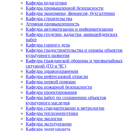
Кафедра педагогики
Кафедра промышленной безопасности
Кафедра экономики, финансов, бухгалтерии
Кафедра строительства
Атомная промышленность
Кафедра автоматизации и информатизации
Кафедра геодезии, кадастра, маркшейдерских
работ
Кафедра горного дела
Кафедра градостроительства и охраны объектов
культурного развития
Кафедра гражданской обороны и чрезвычайных
ситуаций (ГО и ЧС)
Кафедра здравоохранения
Кафедра нефтегазовой отрасли
Кафедра первой помощи
Кафедра пожарной безопасности
Кафедра проектирования
Кафедра работ по сохранению объектов
культурного наследия
Кафедра стандартизации и метрологии
Кафедра теплоэнергетики
Кафедра экологии
Кафедра эксплуатации
Кафедра энергоаудита