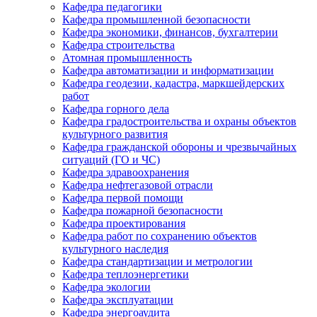
Кафедра педагогики
Кафедра промышленной безопасности
Кафедра экономики, финансов, бухгалтерии
Кафедра строительства
Атомная промышленность
Кафедра автоматизации и информатизации
Кафедра геодезии, кадастра, маркшейдерских
работ
Кафедра горного дела
Кафедра градостроительства и охраны объектов
культурного развития
Кафедра гражданской обороны и чрезвычайных
ситуаций (ГО и ЧС)
Кафедра здравоохранения
Кафедра нефтегазовой отрасли
Кафедра первой помощи
Кафедра пожарной безопасности
Кафедра проектирования
Кафедра работ по сохранению объектов
культурного наследия
Кафедра стандартизации и метрологии
Кафедра теплоэнергетики
Кафедра экологии
Кафедра эксплуатации
Кафедра энергоаудита