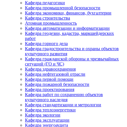
Кафедра педагогики
Кафедра промышленной безопасности
Кафедра экономики, финансов, бухгалтерии
Кафедра строительства
Атомная промышленность
Кафедра автоматизации и информатизации
Кафедра геодезии, кадастра, маркшейдерских
работ
Кафедра горного дела
Кафедра градостроительства и охраны объектов
культурного развития
Кафедра гражданской обороны и чрезвычайных
ситуаций (ГО и ЧС)
Кафедра здравоохранения
Кафедра нефтегазовой отрасли
Кафедра первой помощи
Кафедра пожарной безопасности
Кафедра проектирования
Кафедра работ по сохранению объектов
культурного наследия
Кафедра стандартизации и метрологии
Кафедра теплоэнергетики
Кафедра экологии
Кафедра эксплуатации
Кафедра энергоаудита