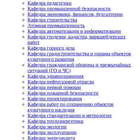
Кафедра педагогики
Кафедра промышленной безопасности
Кафедра экономики, финансов, бухгалтерии
Кафедра строительства
Атомная промышленность
Кафедра автоматизации и информатизации
Кафедра геодезии, кадастра, маркшейдерских
работ
Кафедра горного дела
Кафедра градостроительства и охраны объектов
культурного развития
Кафедра гражданской обороны и чрезвычайных
ситуаций (ГО и ЧС)
Кафедра здравоохранения
Кафедра нефтегазовой отрасли
Кафедра первой помощи
Кафедра пожарной безопасности
Кафедра проектирования
Кафедра работ по сохранению объектов
культурного наследия
Кафедра стандартизации и метрологии
Кафедра теплоэнергетики
Кафедра экологии
Кафедра эксплуатации
Кафедра энергоаудита