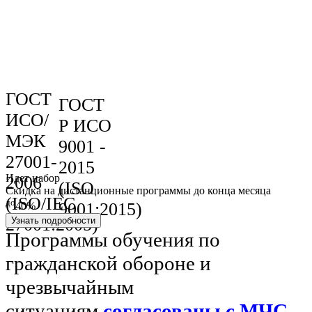
ГОСТ
ГОСТ
ИСО/
Р ИСО
МЭК
9001 -
27001-
2015
Идет набор
2006
(ISO
Скидка на дистанционные программы до конца месяца
(ISO/IEC
до
9001:2015)
40%
27001:2005)
Узнать подробности
Программы обучения по
гражданской обороне и
чрезвычайным
ситуациям
согласованы с МЧС