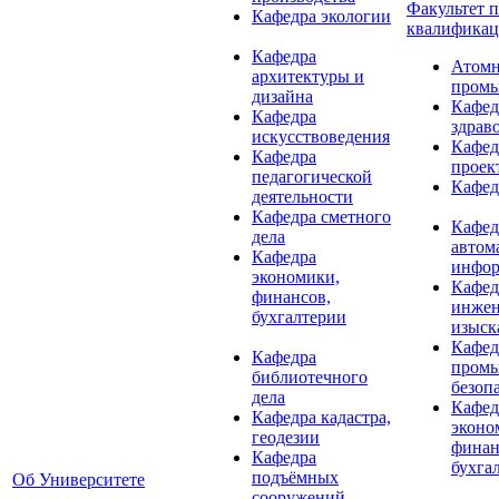
Факультет 
Кафедра экологии
квалифика
Кафедра
Атомн
архитектуры и
промы
дизайна
Кафед
Кафедра
здрав
искусствоведения
Кафед
Кафедра
проек
педагогической
Кафед
деятельности
Кафедра сметного
Кафед
дела
автом
Кафедра
инфор
экономики,
Кафед
финансов,
инже
бухгалтерии
изыск
Кафед
Кафедра
пром
библиотечного
безоп
дела
Кафед
Кафедра кадастра,
эконо
геодезии
финан
Кафедра
бухга
подъёмных
Об Университете
сооружений