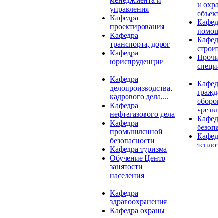
менеджмента и
и охр
управления
объект
Кафедра
Кафед
проектирования
помо
Кафедра
Кафед
транспорта, дорог
строи
Кафедра
Проч
юриспруденции
специ
Кафедра
Кафед
делопроизводства,
гражд
кадрового дела,...
оборо
Кафедра
чрезв
нефтегазового дела
Кафед
Кафедра
безоп
промышленной
Кафед
безопасности
тепло
Кафедра туризма
Обучение Центр
занятости
населения
Кафедра
здравоохранения
Кафедра охраны