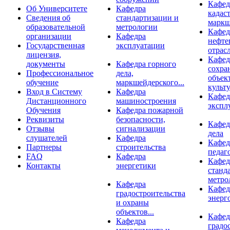
Кафед
Об Университете
Кафедра
кадаст
Сведения об
стандартизации и
маркш
образовательной
метрологии
Кафед
организации
Кафедра
нефте
Государственная
эксплуатации
отрас
лицензия,
Кафед
документы
Кафедра горного
сохра
Профессиональное
дела,
объек
обучение
маркшейдерского...
культу
Вход в Систему
Кафедра
Кафед
Дистанционного
машиностроения
экспл
Обучения
Кафедра пожарной
Реквизиты
безопасности,
Кафед
Отзывы
сигнализации
дела
слушателей
Кафедра
Кафед
Партнеры
строительства
педаг
FAQ
Кафедра
Кафед
Контакты
энергетики
станд
метро
Кафедра
Кафед
градостроительства
энерг
и охраны
объектов...
Кафед
Кафедра
градо